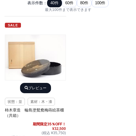
表示件数：
40件
60件
80件
100件
最大100件まで表示できます
SALE
プレビュー
状態：並
素材：木・漆
柿木章造 輪島塗鴛鴦梅蒔絵茶櫃
（共箱）
期間限定35％OFF！
¥32,500
(税込 ¥35,750)