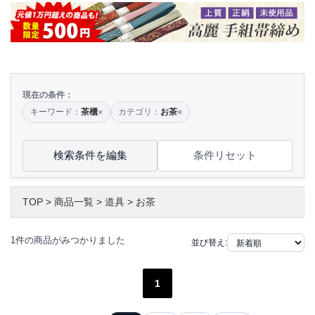
現在の条件：
キーワード：
茶櫃
カテゴリ：
お茶
×
×
検索条件を編集
条件リセット
TOP
>
商品一覧
>
道具
>
お茶
1件の商品がみつかりました
並び替え:
1