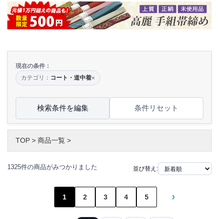
現在の条件：
カテゴリ：
コート・道中着
×
検索条件を編集
条件リセット
TOP
>
商品一覧
>
1325件の商品がみつかりました
並び替え:
›
1
2
3
4
5