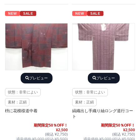
NEW
SALE
NEW
SALE
プレビュー
プレビュー
状態：非常によい
状態：非常によい
素材：正絹
素材：正絹
枡に花模様道中着
縞織出し手織り紬ロング道行コー
ト
期間限定50％OFF！
期間限定50％OFF！
¥2,500
¥2,500
(税込 ¥2,750)
(税込 ¥2,750)
通常価格 ¥5,000 (税込 ¥5,500)
通常価格 ¥5,000 (税込 ¥5,500)