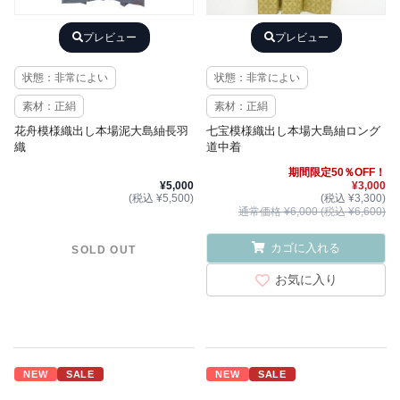
プレビュー
プレビュー
状態：非常によい
状態：非常によい
素材：正絹
素材：正絹
花舟模様織出し本場泥大島紬長羽
七宝模様織出し本場大島紬ロング
織
道中着
期間限定50％OFF！
¥5,000
¥3,000
(税込 ¥5,500)
(税込 ¥3,300)
通常価格 ¥6,000 (税込 ¥6,600)
カゴに入れる
SOLD OUT
お気に入り
NEW
SALE
NEW
SALE