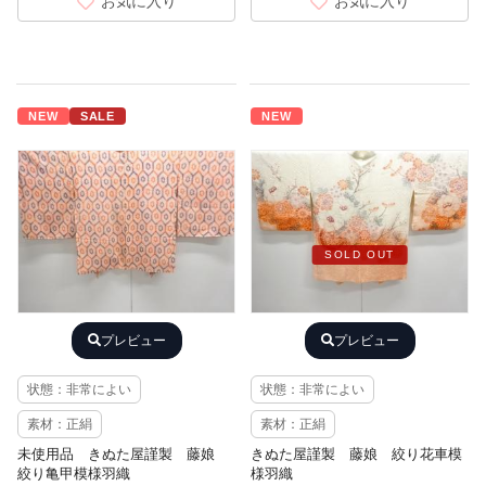
お気に入り
お気に入り
NEW
SALE
NEW
SOLD OUT
プレビュー
プレビュー
状態：非常によい
状態：非常によい
素材：正絹
素材：正絹
未使用品 きぬた屋謹製 藤娘
きぬた屋謹製 藤娘 絞り花車模
絞り亀甲模様羽織
様羽織