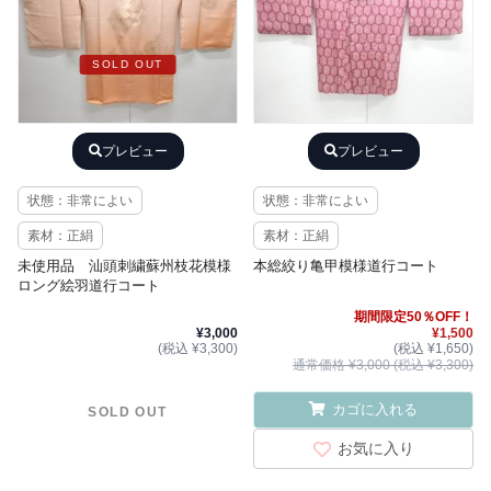
SOLD OUT
プレビュー
プレビュー
状態：非常によい
状態：非常によい
素材：正絹
素材：正絹
未使用品 汕頭刺繍蘇州枝花模様
本総絞り亀甲模様道行コート
ロング絵羽道行コート
期間限定50％OFF！
¥3,000
¥1,500
(税込 ¥3,300)
(税込 ¥1,650)
通常価格 ¥3,000 (税込 ¥3,300)
カゴに入れる
SOLD OUT
お気に入り