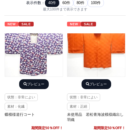
表示件数：
40件
60件
80件
100件
最大100件まで表示できます
NEW
SALE
NEW
SALE
プレビュー
プレビュー
状態：非常によい
状態：非常によい
素材：化繊
素材：正絹
蝶模様道行コート
未使用品 若松青海波模様織出し
羽織
期間限定50％OFF！
期間限定50％OFF！