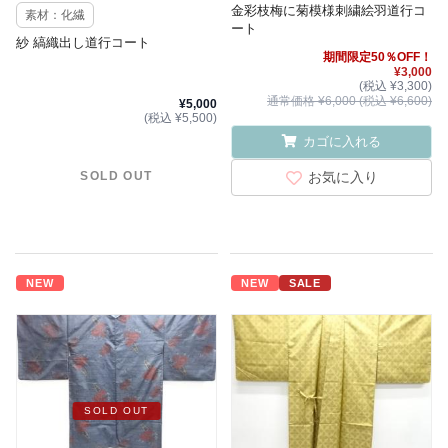
金彩枝梅に菊模様刺繍絵羽道行コ
素材：化繊
ート
紗 縞織出し道行コート
期間限定50％OFF！
¥3,000
(税込 ¥3,300)
通常価格 ¥6,000 (税込 ¥6,600)
¥5,000
(税込 ¥5,500)
カゴに入れる
お気に入り
SOLD OUT
NEW
NEW
SALE
SOLD OUT