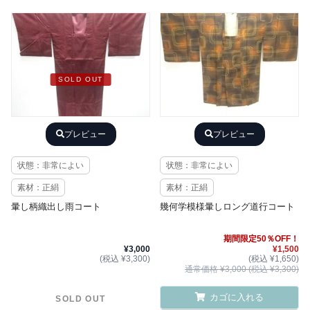
SOLD OUT
プレビュー
プレビュー
状態：非常によい
状態：非常によい
素材：正絹
素材：正絹
暈し柄織出し雨コート
幾何学模様暈しロング道行コート
期間限定50％OFF！
¥3,000
¥1,500
(税込 ¥3,300)
(税込 ¥1,650)
通常価格 ¥3,000 (税込 ¥3,300)
カゴに入れる
SOLD OUT