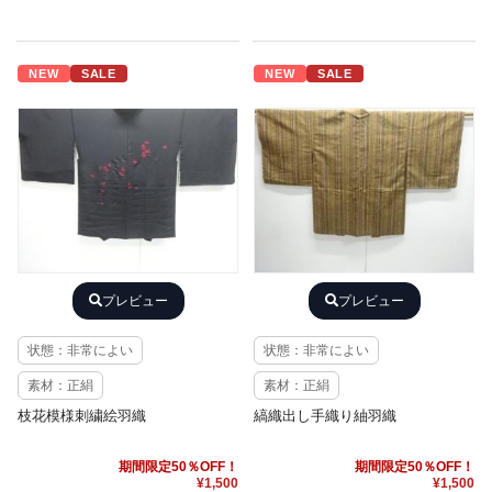
NEW
SALE
NEW
SALE
プレビュー
プレビュー
状態：非常によい
状態：非常によい
素材：正絹
素材：正絹
枝花模様刺繍絵羽織
縞織出し手織り紬羽織
期間限定50％OFF！
期間限定50％OFF！
¥1,500
¥1,500