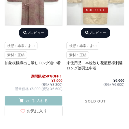
SOLD OUT
プレビュー
プレビュー
状態：非常によい
状態：非常によい
素材：正絹
素材：正絹
抽象模様織出し暈しロング道中着
未使用品 本総絞り花籠模様刺繍
ロング絵羽道中着
期間限定50％OFF！
¥3,000
¥6,000
(税込 ¥3,300)
(税込 ¥6,600)
通常価格 ¥6,000 (税込 ¥6,600)
カゴに入れる
SOLD OUT
お気に入り