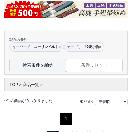
現在の条件：
キーワード：
コーリンベルト
カテゴリ：
和装小物
×
×
検索条件を編集
条件リセット
TOP
>
商品一覧
>
0件の商品がみつかりました
並び替え:
1