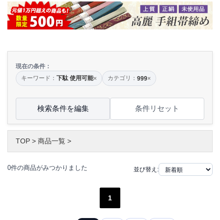
現在の条件：
キーワード：
下駄 使用可能
カテゴリ：
×
999
×
検索条件を編集
条件リセット
TOP
>
商品一覧
>
0件の商品がみつかりました
並び替え:
1