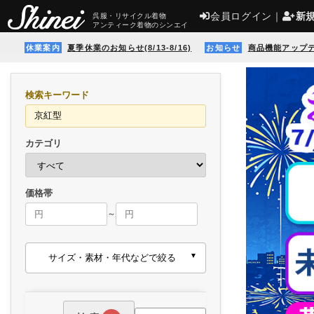
会員ログイン
｜
新
呉服・リサイクル着物
アンティーク着物のシンエイ
休業案内
夏季休業のお知らせ(8/13-8/16)
お知らせ
商品機能アップ
検索キーワード
カテゴリ
価格帯
～
サイズ・素材・年代などで絞る