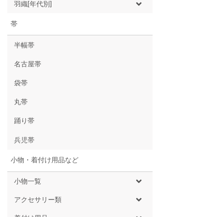
羽織[年代別]
帯
半幅帯
名古屋帯
袋帯
丸帯
踊り帯
兵児帯
小物・着付け用品など
小物一覧
アクセサリー類