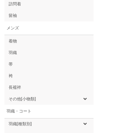
訪問着
留袖
メンズ
着物
羽織
帯
袴
長襦袢
その他[小物類]
羽織・コート
羽織[種類別]