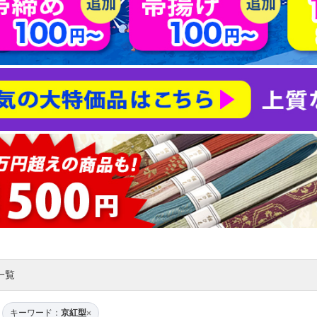
一覧
キーワード：
京紅型
×