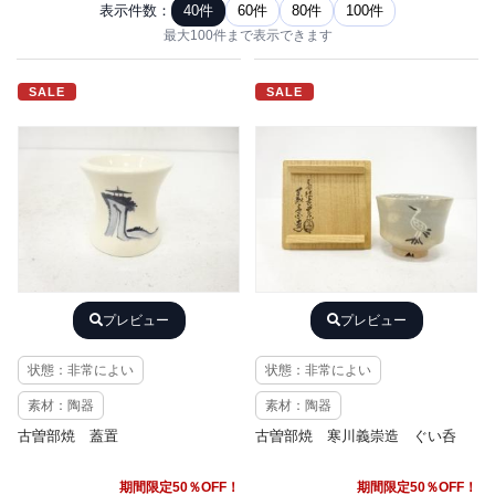
表示件数：
40件
60件
80件
100件
最大100件まで表示できます
SALE
SALE
プレビュー
プレビュー
状態：非常によい
状態：非常によい
素材：陶器
素材：陶器
古曽部焼 蓋置
古曽部焼 寒川義崇造 ぐい呑
期間限定50％OFF！
期間限定50％OFF！