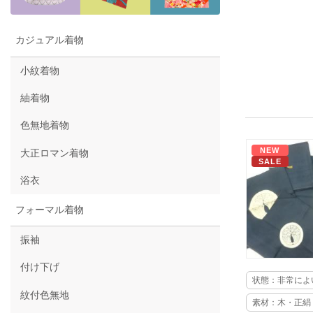
カジュアル着物
小紋着物
紬着物
色無地着物
NEW
大正ロマン着物
SALE
浴衣
フォーマル着物
振袖
付け下げ
状態：非常によ
紋付色無地
素材：木・正絹