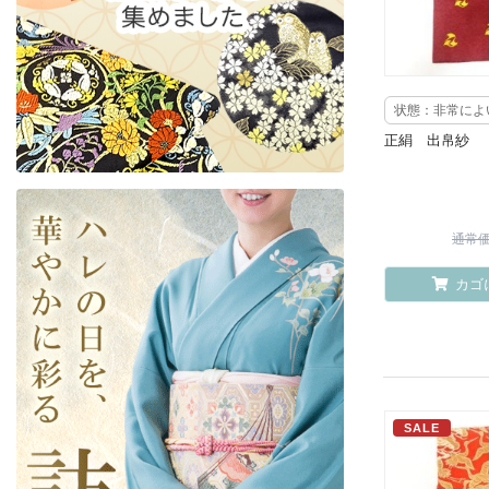
状態：非常によ
正絹 出帛紗
通常価格
カゴ
SALE