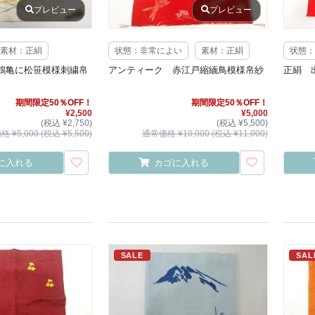
プレビュー
プレビュー
素材：正絹
状態：非常によい
素材：正絹
状態：
鶴亀に松笹模様刺繍帛
アンティーク 赤江戸縮緬鳥模様帛紗
正絹 
期間限定50％OFF！
期間限定50％OFF！
¥2,500
¥5,000
(税込 ¥2,750)
(税込 ¥5,500)
 ¥5,000 (税込 ¥5,500)
通常価格 ¥10,000 (税込 ¥11,000)
に入れる
カゴに入れる
SALE
SAL