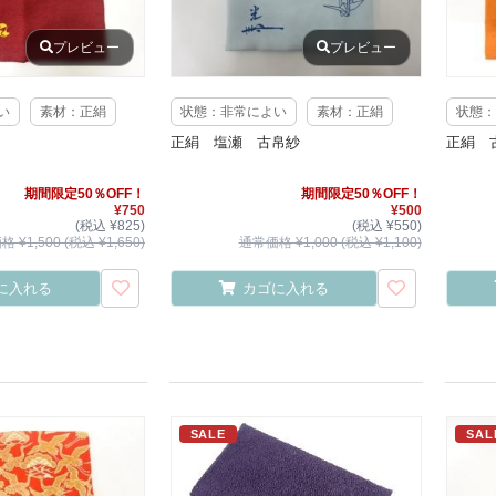
プレビュー
プレビュー
い
素材：正絹
状態：非常によい
素材：正絹
状態：
正絹 塩瀬 古帛紗
正絹 
期間限定50％OFF！
期間限定50％OFF！
¥750
¥500
(税込 ¥825)
(税込 ¥550)
 ¥1,500 (税込 ¥1,650)
通常価格 ¥1,000 (税込 ¥1,100)
に入れる
カゴに入れる
SALE
SAL