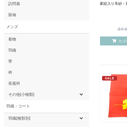
訪問着
家紋入り帛紗・
留袖
メンズ
通常価格
着物
カゴ
羽織
帯
袴
SALE
長襦袢
その他[小物類]
羽織・コート
羽織[種類別]