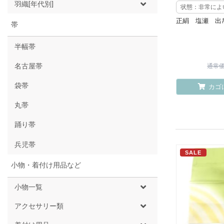
羽織[年代別]
状態：非常によ
正絹 塩瀬 出
帯
半幅帯
名古屋帯
通常価格
袋帯
カゴ
丸帯
踊り帯
兵児帯
SALE
小物・着付け用品など
小物一覧
アクセサリー類