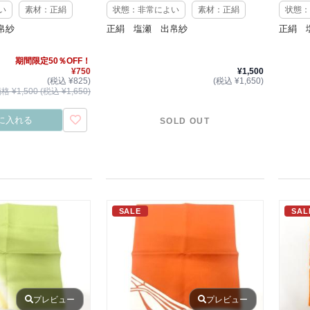
い
素材：正絹
状態：非常によい
素材：正絹
状態：
帛紗
正絹 塩瀬 出帛紗
正絹 
期間限定50％OFF！
¥750
¥1,500
(税込 ¥825)
(税込 ¥1,650)
 ¥1,500 (税込 ¥1,650)
に入れる
SOLD OUT
SALE
SAL
プレビュー
プレビュー