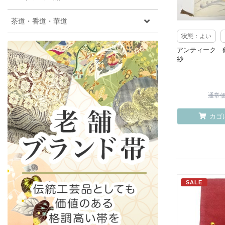
茶道・香道・華道
状態：よい
アンティーク 
紗
通常価格
カゴ
SALE