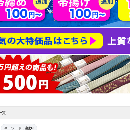
一覧
キーワード：
帛紗
×