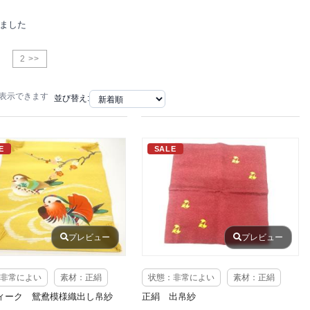
りました
2 >>
で表示できます
並び替え:
E
SALE
プレビュー
プレビュー
非常によい
素材：正絹
状態：非常によい
素材：正絹
ィーク 鴛鴦模様織出し帛紗
正絹 出帛紗