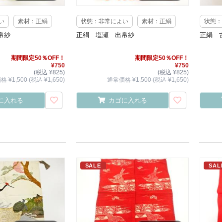
い
素材：正絹
状態：非常によい
素材：正絹
状態：
帛紗
正絹 塩瀬 出帛紗
正絹 
期間限定50％OFF！
期間限定50％OFF！
¥750
¥750
(税込 ¥825)
(税込 ¥825)
 ¥1,500 (税込 ¥1,650)
通常価格 ¥1,500 (税込 ¥1,650)
に入れる
カゴに入れる
SALE
SAL