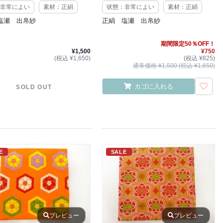
非常によい
素材：正絹
状態：非常によい
素材：正絹
塩瀬 出帛紗
正絹 塩瀬 出帛紗
期間限定50％OFF！
¥1,500
¥750
(税込 ¥1,650)
(税込 ¥825)
通常価格 ¥1,500 (税込 ¥1,650)
カゴに入れる
SOLD OUT
E
SALE
プレビュー
プレビュー