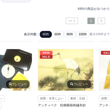
44件の商品がみつか
<< 1
1
2
表示件数：
40件
60件
80件
100件
最大100件ま
NEW
SAL
SALE
プレビュー
プレビュー
い
状態：非常によい
素材：正絹
状態：
アンティーク 松鶴模様刺繍帛紗
アンテ