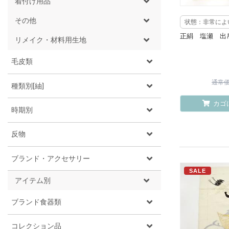
着付け用品
その他
状態：非常によ
正絹 塩瀬 出
リメイク・材料用生地
毛皮類
通常価格
種類別[紬]
カゴ
時期別
反物
ブランド・アクセサリー
SALE
アイテム別
ブランド食器類
コレクション品