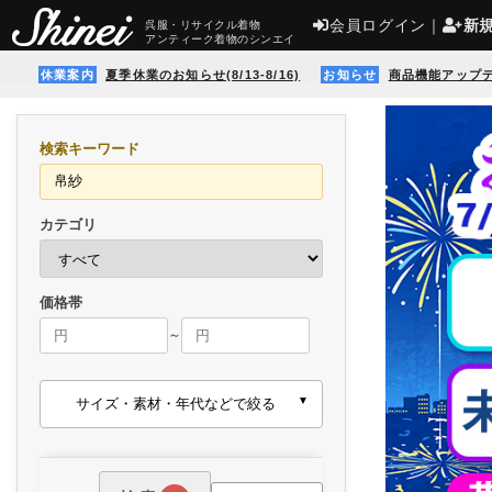
会員ログイン
｜
新
呉服・リサイクル着物
アンティーク着物のシンエイ
休業案内
夏季休業のお知らせ(8/13-8/16)
お知らせ
商品機能アップ
検索キーワード
カテゴリ
価格帯
～
サイズ・素材・年代などで絞る