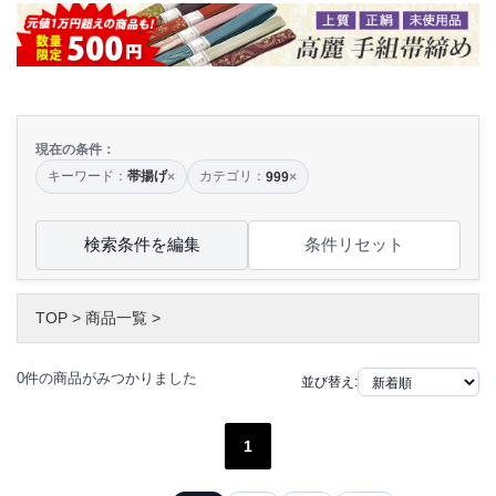
現在の条件：
キーワード：
帯揚げ
カテゴリ：
×
999
×
検索条件を編集
条件リセット
TOP
>
商品一覧
>
0件の商品がみつかりました
並び替え:
1