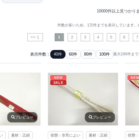
10000件以上見つかり
件数が多いため、1万件までを表示しています。
<< 1
1
2
3
4
5
6
7
表示件数：
40件
60件
80件
100件
最大100件ま
NEW
NE
SALE
プレビュー
プレビュー
い
素材：正絹
状態：非常によい
素材：正絹
状態：