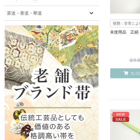
茶道・香道・華道
状態：非常によ
未使用品 正絹
通常価格
カゴ
NEW
SALE