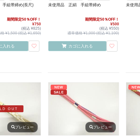
手組帯締め(長尺)
未使用品 正絹 手組帯締め
未使用
期間限定50％OFF！
期間限定50％OFF！
¥750
¥500
(税込 ¥825)
(税込 ¥550)
 ¥1,500 (税込 ¥1,650)
通常価格 ¥1,000 (税込 ¥1,100)
に入れる
カゴに入れる
NEW
NE
SALE
LD OUT
プレビュー
プレビュー