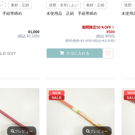
い
素材：正絹
状態：非常によい
素材：正絹
状態：
 手組帯締め
未使用品 正絹 手組帯締め
未使用
期間限定50％OFF！
¥1,000
¥500
(税込 ¥1,100)
(税込 ¥550)
通常価格 ¥1,000 (税込 ¥1,100)
カゴに入れる
LD OUT
NEW
NE
SALE
SAL
プレビュー
プレビュー