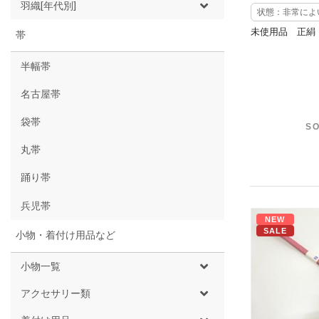
羽織[年代別]
状態：非常によ
未使用品 正絹
帯
半幅帯
名古屋帯
袋帯
SO
丸帯
踊り帯
兵児帯
NEW
SALE
小物・着付け用品など
小物一覧
アクセサリー類