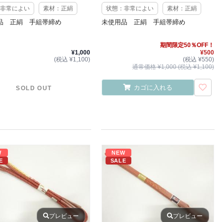
非常によい
素材：正絹
状態：非常によい
素材：正絹
品 正絹 手組帯締め
未使用品 正絹 手組帯締め
期間限定50％OFF！
¥1,000
¥500
(税込 ¥1,100)
(税込 ¥550)
通常価格 ¥1,000 (税込 ¥1,100)
カゴに入れる
SOLD OUT
W
NEW
E
SALE
プレビュー
プレビュー