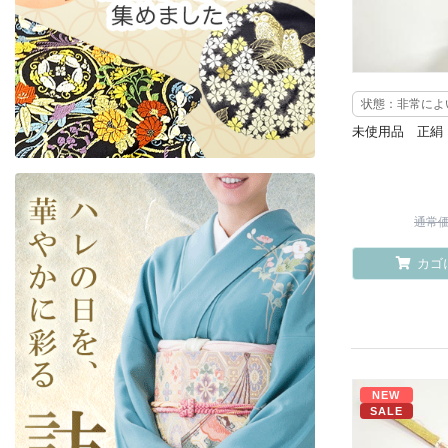
状態：非常によ
未使用品 正絹
通常価格
カゴ
NEW
SALE