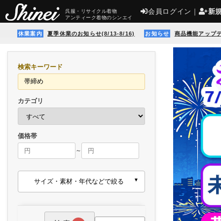
会員ログイン
｜
新
呉服・リサイクル着物
アンティーク着物のシンエイ
休業案内
夏季休業のお知らせ(8/13-8/16)
お知らせ
商品機能アップ
検索キーワード
カテゴリ
価格帯
～
サイズ・素材・年代などで絞る