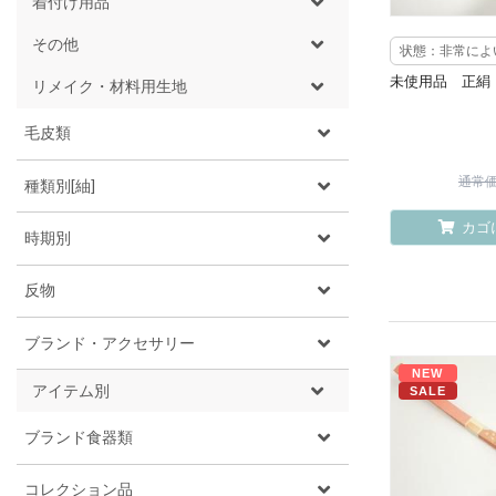
着付け用品
その他
状態：非常によ
未使用品 正絹
リメイク・材料用生地
毛皮類
通常価格
種類別[紬]
カゴ
時期別
反物
ブランド・アクセサリー
NEW
アイテム別
SALE
ブランド食器類
コレクション品