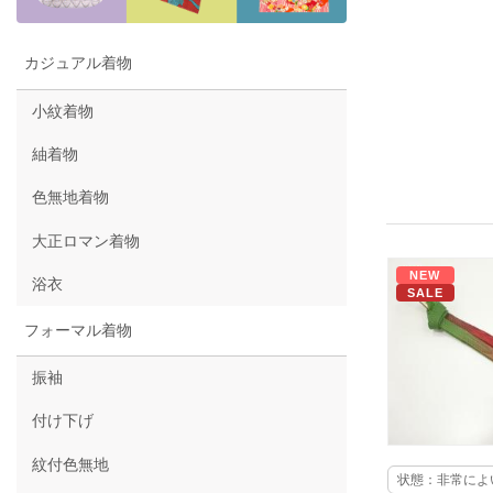
カジュアル着物
小紋着物
紬着物
色無地着物
大正ロマン着物
NEW
浴衣
SALE
フォーマル着物
振袖
付け下げ
紋付色無地
状態：非常によ