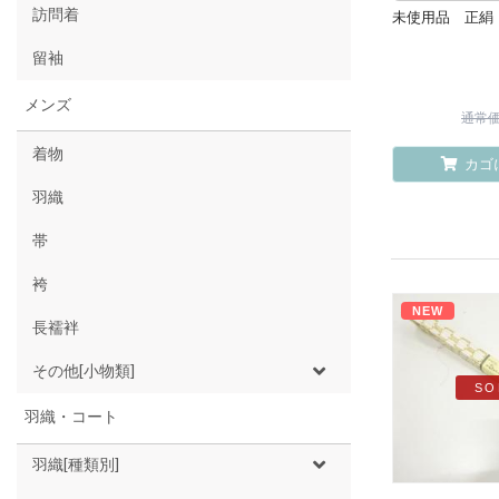
訪問着
未使用品 正絹 
留袖
メンズ
通常価格
着物
カゴ
羽織
帯
袴
NEW
長襦袢
その他[小物類]
SO
羽織・コート
羽織[種類別]