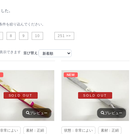
ました。
条件を絞り込んでください。
8
9
10
251 >>
で表示できます
並び替え:
W
NEW
SOLD OUT
SOLD OUT
プレビュー
プレビュー
非常によい
素材：正絹
状態：非常によい
素材：正絹