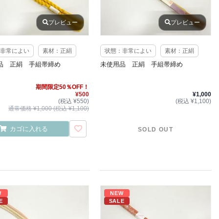
プレビュー
プレビュー
非常によい
素材：正絹
状態：非常によい
素材：正絹
品 正絹 手組帯締め
未使用品 正絹 手組帯締め
期間限定50％OFF！
¥500
¥1,000
(税込 ¥550)
(税込 ¥1,100)
通常価格 ¥1,000 (税込 ¥1,100)
カゴに入れる
SOLD OUT
W
NEW
E
SALE