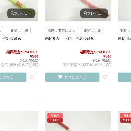
プレビュー
プレビュー
い
素材：正絹
状態：非常によい
素材：正絹
状態：
 手組帯締め
未使用品 正絹 手組帯締め
未使用
期間限定50％OFF！
期間限定50％OFF！
¥500
¥500
(税込 ¥550)
(税込 ¥550)
 ¥1,000 (税込 ¥1,100)
通常価格 ¥1,000 (税込 ¥1,100)
に入れる
カゴに入れる
NEW
NE
SALE
SAL