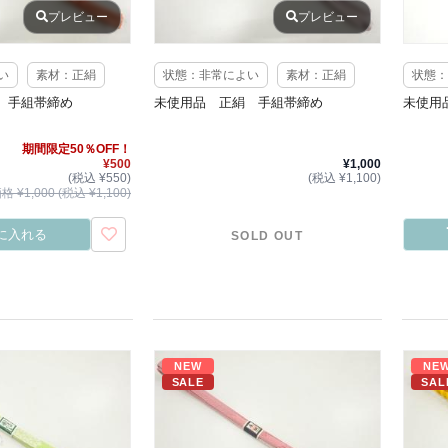
プレビュー
プレビュー
い
素材：正絹
状態：非常によい
素材：正絹
状態：
 手組帯締め
未使用品 正絹 手組帯締め
未使用
期間限定50％OFF！
¥500
¥1,000
(税込 ¥550)
(税込 ¥1,100)
 ¥1,000 (税込 ¥1,100)
に入れる
SOLD OUT
NEW
NE
SALE
SAL