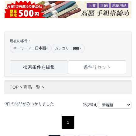
現在の条件：
キーワード：
日本画
カテゴリ：
×
999
×
検索条件を編集
条件リセット
TOP
>
商品一覧
>
0件の商品がみつかりました
並び替え:
1