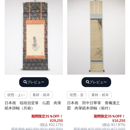
プレビュー
プレビュー
状態：よい
素材：紙本
状態：並
素材：紙本
日本画 稲垣伯堂筆 仏図 肉筆
日本画 田中日華筆 青楓瀧之
紙本掛軸（共箱）
図 肉筆紙本掛軸（箱付）
期間限定35％OFF！
期間限定35％OFF！
¥29,250
¥16,250
(税込 ¥32,175)
(税込 ¥17,875)
通常価格 ¥45,000 (税込 ¥49,500)
通常価格 ¥25,000 (税込 ¥27,500)