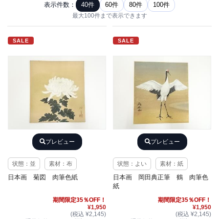
表示件数：
40件
60件
80件
100件
最大100件まで表示できます
SALE
SALE
プレビュー
プレビュー
状態：並
素材：布
状態：よい
素材：紙
日本画 菊図 肉筆色紙
日本画 岡田典正筆 鶴 肉筆色
紙
期間限定35％OFF！
期間限定35％OFF！
¥1,950
¥1,950
(税込 ¥2,145)
(税込 ¥2,145)