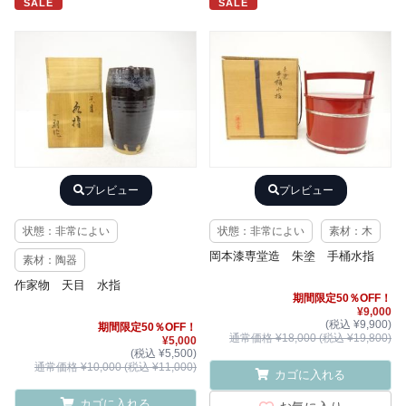
SALE
SALE
プレビュー
プレビュー
状態：非常によい
状態：非常によい
素材：木
岡本漆専堂造 朱塗 手桶水指
素材：陶器
作家物 天目 水指
期間限定50％OFF！
¥9,000
(税込 ¥9,900)
期間限定50％OFF！
通常価格 ¥18,000 (税込 ¥19,800)
¥5,000
(税込 ¥5,500)
通常価格 ¥10,000 (税込 ¥11,000)
カゴに入れる
カゴに入れる