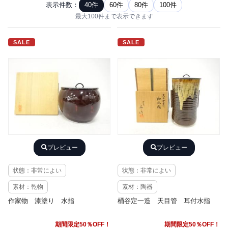
表示件数：
40件
60件
80件
100件
最大100件まで表示できます
SALE
SALE
プレビュー
プレビュー
状態：非常によい
状態：非常によい
素材：乾物
素材：陶器
作家物 漆塗り 水指
桶谷定一造 天目管 耳付水指
期間限定50％OFF！
期間限定50％OFF！