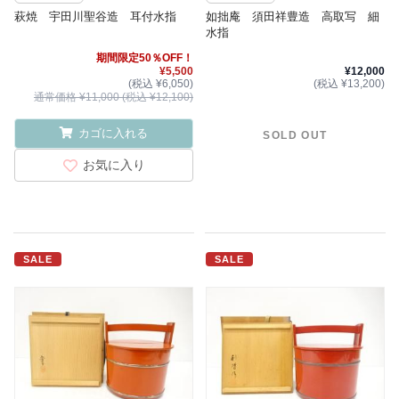
萩焼 宇田川聖谷造 耳付水指
如拙庵 須田祥豊造 高取写 細
水指
期間限定50％OFF！
¥5,500
¥12,000
(税込 ¥6,050)
(税込 ¥13,200)
通常価格 ¥11,000 (税込 ¥12,100)
カゴに入れる
SOLD OUT
お気に入り
SALE
SALE