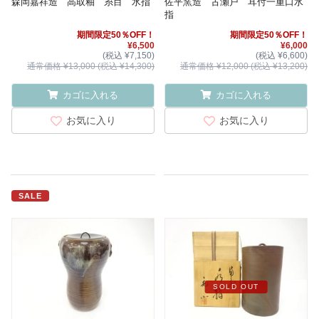
森岡嘉祥造 高取釉 糸目 水指
佐平窯造 古瀬戸 耳付一重口水
指
期間限定50％OFF！
期間限定50％OFF！
¥6,500
¥6,000
(税込 ¥7,150)
(税込 ¥6,600)
通常価格 ¥13,000 (税込 ¥14,300)
通常価格 ¥12,000 (税込 ¥13,200)
カゴに入れる
カゴに入れる
お気に入り
お気に入り
SALE
SOLD OUT