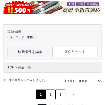
現在の条件：
キーワード：
水指
×
検索条件を編集
条件リセット
TOP
>
商品一覧
116件の商品がみつかりました
並び替え:
›
1
2
3