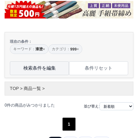
現在の条件：
キーワード：
漆塗
カテゴリ：
×
999
×
検索条件を編集
条件リセット
TOP
>
商品一覧
>
0件の商品がみつかりました
並び替え:
1