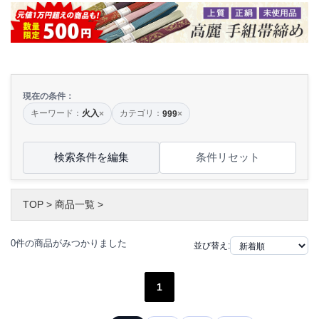
現在の条件：
キーワード：
火入
カテゴリ：
×
999
×
検索条件を編集
条件リセット
TOP
>
商品一覧
>
0件の商品がみつかりました
並び替え:
1