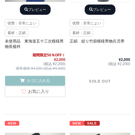
プレビュー
プレビュー
状態：非常によい
状態：非常によい
素材：正絹
素材：正絹
未使用品 東海道五十三次模様男
正絹 絞り竹節模様男物兵児帯
物長襦袢
期間限定50％OFF！
¥2,000
¥2,000
(税込 ¥2,200)
(税込 ¥2,200)
通常価格 ¥4,000 (税込 ¥4,400)
カゴに入れる
SOLD OUT
お気に入り
NEW
NEW
SALE