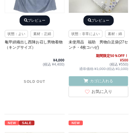
プレビュー
プレビュー
状態：よい
素材：正絹
状態：非常によい
素材：綿
亀甲絣織出し西陣お召し男物着物
未使用品 福助 男物白足袋(27セ
（キングサイズ）
ンチ・4枚コハゼ)
期間限定50％OFF！
¥4,000
¥500
(税込 ¥4,400)
(税込 ¥550)
通常価格 ¥1,000 (税込 ¥1,100)
カゴに入れる
SOLD OUT
お気に入り
NEW
SALE
NEW