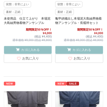
状態：非常によい
状態：非常によい
素材：正絹
素材：正絹
未使用品 仕立て上がり 本場泥
亀甲絣織出し本場泥大島紬男物着
大島紬男物着物アンサンブル
物アンサンブル・長襦袢セット
期間限定50％OFF！
期間限定50％OFF！
¥4,000
¥4,000
(税込 ¥4,400)
(税込 ¥4,400)
通常価格 ¥8,000 (税込 ¥8,800)
通常価格 ¥8,000 (税込 ¥8,800)
カゴに入れる
カゴに入れる
お気に入り
お気に入り
NEW
NEW
SALE