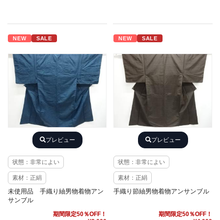
NEW
SALE
NEW
SALE
プレビュー
プレビュー
状態：非常によい
状態：非常によい
素材：正絹
素材：正絹
未使用品 手織り紬男物着物アン
手織り節紬男物着物アンサンブル
サンブル
期間限定50％OFF！
期間限定50％OFF！