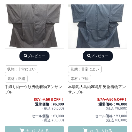
プレビュー
プレビュー
状態：非常によい
状態：非常によい
素材：正絹
素材：正絹
手織り紬一ツ紋男物着物アンサン
本場泥大島紬80亀甲男物着物アン
ブル
サンブル
8/7から50％OFF！
8/7から50％OFF！
通常価格：¥6,000
通常価格：¥6,000
(税込 ¥6,600)
(税込 ¥6,600)
↓
↓
セール価格：¥3,000
セール価格：¥3,000
(税込 ¥3,300)
(税込 ¥3,300)
カゴに入れる
カゴに入れる