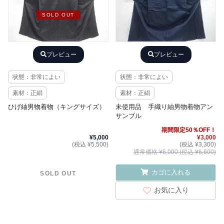
SOLD OUT
プレビュー
プレビュー
状態：非常によい
状態：非常によい
素材：正絹
素材：正絹
ひげ紬男物着物（キングサイズ）
未使用品 手織り紬男物着物アン
サンブル
期間限定50％OFF！
¥5,000
¥3,000
(税込 ¥5,500)
(税込 ¥3,300)
通常価格 ¥6,000 (税込 ¥6,600)
カゴに入れる
SOLD OUT
お気に入り