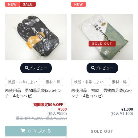
NEW
SALE
NEW
SOLD OUT
プレビュー
プレビュー
状態：非常によい
素材：綿
状態：非常によい
素材：綿
未使用品 男物黒足袋(25.5セン
未使用品 福助 男物白足袋(25セ
チ・4枚コハゼ)
ンチ・4枚コハゼ)
期間限定50％OFF！
¥500
¥1,000
(税込 ¥550)
(税込 ¥1,100)
通常価格 ¥1,000 (税込 ¥1,100)
カゴに入れる
SOLD OUT