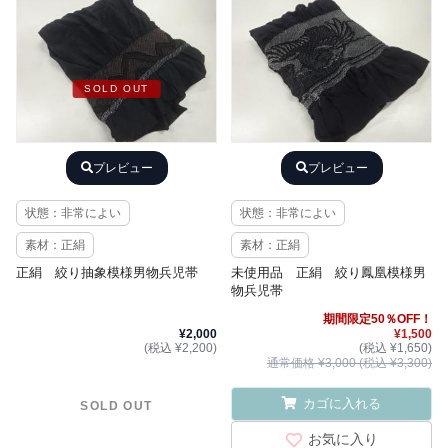
SOLD OUT
プレビュー
プレビュー
状態：非常によい
状態：非常によい
素材：正絹
素材：正絹
正絹 絞り抽象模様男物兵児帯
未使用品 正絹 絞り鳳凰模様男
物兵児帯
期間限定50％OFF！
¥2,000
¥1,500
(税込 ¥2,200)
(税込 ¥1,650)
通常価格 ¥3,000 (税込 ¥3,300)
カゴに入れる
SOLD OUT
お気に入り