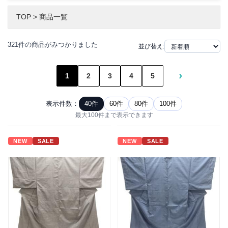
TOP
>
商品一覧
321件の商品がみつかりました
並び替え:
›
1
2
3
4
5
表示件数：
40件
60件
80件
100件
最大100件まで表示できます
NEW
SALE
NEW
SALE