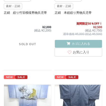
素材：正絹
素材：正絹
正絹 絞り竹笹模様男物兵児帯
正絹 本総絞り男物兵児帯
期間限定50％OFF！
¥2,000
¥2,500
(税込 ¥2,200)
(税込 ¥2,750)
通常価格 ¥5,000 (税込 ¥5,500)
カゴに入れる
SOLD OUT
お気に入り
NEW
SALE
NEW
SALE