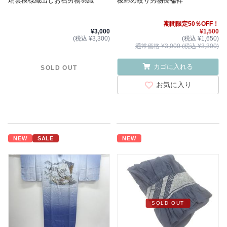
瑞雲模様織出しお召男物羽織
板締め絞り男物長襦袢
期間限定50％OFF！
¥3,000
¥1,500
(税込 ¥3,300)
(税込 ¥1,650)
通常価格 ¥3,000 (税込 ¥3,300)
カゴに入れる
SOLD OUT
お気に入り
NEW
SALE
NEW
SOLD OUT