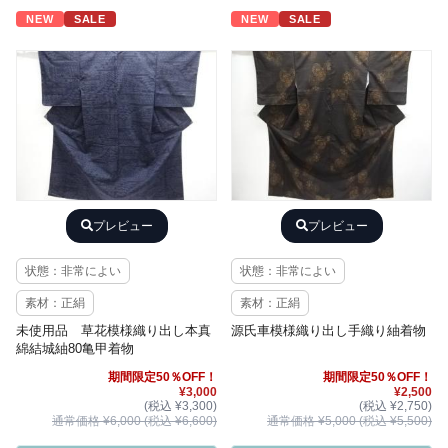
NEW
SALE
NEW
SALE
プレビュー
プレビュー
状態：非常によい
状態：非常によい
素材：正絹
素材：正絹
未使用品 草花模様織り出し本真
源氏車模様織り出し手織り紬着物
綿結城紬80亀甲着物
期間限定50％OFF！
期間限定50％OFF！
¥3,000
¥2,500
(税込 ¥3,300)
(税込 ¥2,750)
通常価格 ¥6,000 (税込 ¥6,600)
通常価格 ¥5,000 (税込 ¥5,500)