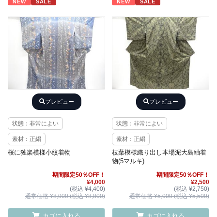
NEW
SALE
NEW
SALE
プレビュー
プレビュー
状態：非常によい
状態：非常によい
素材：正絹
素材：正絹
桜に独楽模様小紋着物
枝葉模様織り出し本場泥大島紬着
物(5マルキ)
期間限定50％OFF！
期間限定50％OFF！
¥4,000
¥2,500
(税込 ¥4,400)
(税込 ¥2,750)
通常価格 ¥8,000 (税込 ¥8,800)
通常価格 ¥5,000 (税込 ¥5,500)
カゴに入れる
カゴに入れる