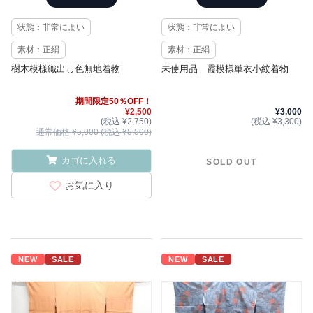
状態：非常によい
状態：非常によい
素材：正絹
素材：正絹
樹木模様織出し色無地着物
未使用品 霞模様単衣小紋着物
期間限定50％OFF！
¥2,500
¥3,000
(税込 ¥2,750)
(税込 ¥3,300)
通常価格 ¥5,000 (税込 ¥5,500)
カゴに入れる
SOLD OUT
お気に入り
NEW
SALE
NEW
SALE