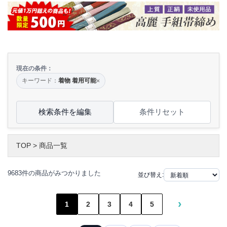
現在の条件：
キーワード：
着物 着用可能
×
検索条件を編集
条件リセット
TOP
>
商品一覧
9683件の商品がみつかりました
並び替え:
›
1
2
3
4
5