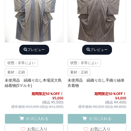
プレビュー
プレビュー
状態：非常によい
状態：非常によい
素材：正絹
素材：正絹
未使用品 縞織り出し本場泥大島
未使用品 縞織り出し手織り紬単
紬着物(5マルキ)
衣着物
期間限定50％OFF！
期間限定50％OFF！
¥5,000
¥4,000
(税込 ¥5,500)
(税込 ¥4,400)
通常価格 ¥10,000 (税込 ¥11,000)
通常価格 ¥8,000 (税込 ¥8,800)
カゴに入れる
カゴに入れる
お気に入り
お気に入り