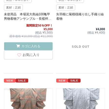
素材：正絹
素材：正絹
未使用品 本場泥大島紬100亀甲
矢羽根に菊模様織り出し手織り紬
男物着物アンサンブル・長襦袢セ
着物
ット
期間限定50％OFF！
¥5,000
¥4,000
(税込 ¥5,500)
(税込 ¥4,400)
通常価格 ¥10,000 (税込 ¥11,000)
カゴに入れる
SOLD OUT
お気に入り
NEW
SALE
NEW
SALE