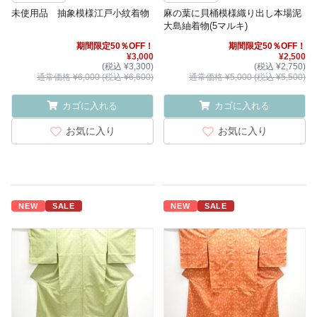
未使用品 抽象模様江戸小紋着物
麻の葉に貝桶模様織り出し本場泥
大島紬着物(5マルキ)
期間限定50％OFF！
期間限定50％OFF！
¥3,000
¥2,500
(税込 ¥3,300)
(税込 ¥2,750)
通常価格 ¥6,000 (税込 ¥6,600)
通常価格 ¥5,000 (税込 ¥5,500)
カゴに入れる
カゴに入れる
お気に入り
お気に入り
NEW
SALE
NEW
SALE