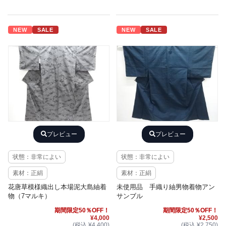
NEW
SALE
NEW
SALE
プレビュー
プレビュー
状態：非常によい
状態：非常によい
素材：正絹
素材：正絹
花唐草模様織出し本場泥大島紬着
未使用品 手織り紬男物着物アン
物（7マルキ）
サンブル
期間限定50％OFF！
期間限定50％OFF！
¥4,000
¥2,500
(税込 ¥4,400)
(税込 ¥2,750)