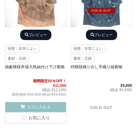
SOLD OUT
プレビュー
プレビュー
状態：非常によい
状態：非常によい
素材：正絹
素材：正絹
抽象模様本場大島紬付け下げ着物
枡模様織り出し手織り紬着物
期間限定50％OFF！
¥11,000
¥5,000
(税込 ¥12,100)
(税込 ¥5,500)
通常価格 ¥22,000 (税込 ¥24,200)
カゴに入れる
SOLD OUT
お気に入り