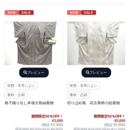
NEW
SALE
NEW
SALE
プレビュー
プレビュー
状態：非常によい
状態：非常によい
素材：正絹
素材：正絹
格子織り出し本場大島紬着物
切りばめ風 花古典柄小紋着物
期間限定50％OFF！
期間限定50％OFF！
¥3,000
¥5,000
(税込 ¥3,300)
(税込 ¥5,500)
通常価格 ¥6,000 (税込 ¥6,600)
通常価格 ¥10,000 (税込 ¥11,000)