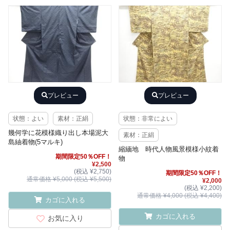
プレビュー
プレビュー
状態：よい
素材：正絹
状態：非常によい
幾何学に花模様織り出し本場泥大
素材：正絹
島紬着物(5マルキ)
縮緬地 時代人物風景模様小紋着
期間限定50％OFF！
物
¥2,500
(税込 ¥2,750)
期間限定50％OFF！
通常価格 ¥5,000 (税込 ¥5,500)
¥2,000
(税込 ¥2,200)
通常価格 ¥4,000 (税込 ¥4,400)
カゴに入れる
カゴに入れる
お気に入り