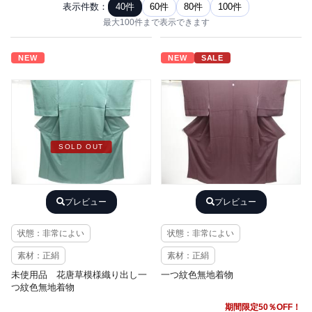
表示件数：
40件
60件
80件
100件
最大100件まで表示できます
NEW
NEW
SALE
SOLD OUT
プレビュー
プレビュー
状態：非常によい
状態：非常によい
素材：正絹
素材：正絹
未使用品 花唐草模様織り出し一
一つ紋色無地着物
つ紋色無地着物
期間限定50％OFF！