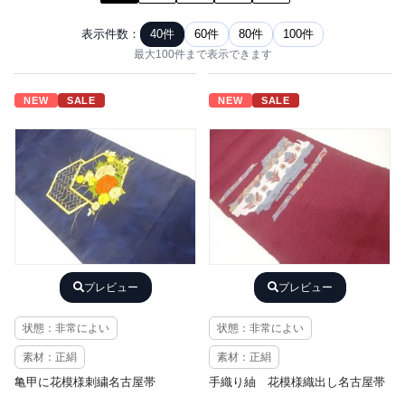
表示件数：
40件
60件
80件
100件
最大100件まで表示できます
NEW
SALE
NEW
SALE
プレビュー
プレビュー
状態：非常によい
状態：非常によい
素材：正絹
素材：正絹
亀甲に花模様刺繍名古屋帯
手織り紬 花模様織出し名古屋帯