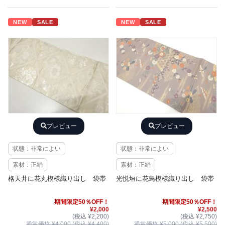
NEW
SALE
NEW
SALE
プレビュー
プレビュー
状態：非常によい
状態：非常によい
素材：正絹
素材：正絹
格天井に花丸模様織り出し 袋帯
光悦垣に花鳥模様織り出し 袋帯
期間限定50％OFF！
期間限定50％OFF！
¥2,000
¥2,500
(税込 ¥2,200)
(税込 ¥2,750)
通常価格 ¥4,000 (税込 ¥4,400)
通常価格 ¥5,000 (税込 ¥5,500)