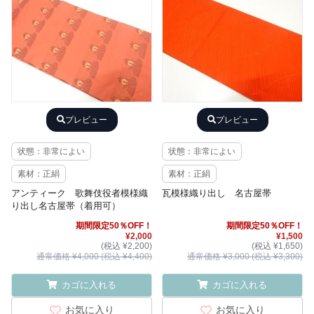
プレビュー
プレビュー
状態：非常によい
状態：非常によい
素材：正絹
素材：正絹
アンティーク 歌舞伎役者模様織
瓦模様織り出し 名古屋帯
り出し名古屋帯（着用可）
期間限定50％OFF！
期間限定50％OFF！
¥2,000
¥1,500
(税込 ¥2,200)
(税込 ¥1,650)
通常価格 ¥4,000 (税込 ¥4,400)
通常価格 ¥3,000 (税込 ¥3,300)
カゴに入れる
カゴに入れる
お気に入り
お気に入り