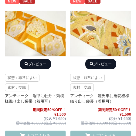
NEW
SALE
NEW
SALE
プレビュー
プレビュー
状態：非常によい
状態：非常によい
素材：交織
素材：交織
アンティーク 亀甲に牡丹・菊模
アンティーク 源氏車に唐花模様
様織り出し袋帯（着用可）
織り出し袋帯（着用可）
期間限定50％OFF！
期間限定50％OFF！
¥1,500
¥1,500
(税込 ¥1,650)
(税込 ¥1,650)
通常価格 ¥3,000 (税込 ¥3,300)
通常価格 ¥3,000 (税込 ¥3,300)
カゴに入れる
カゴに入れる