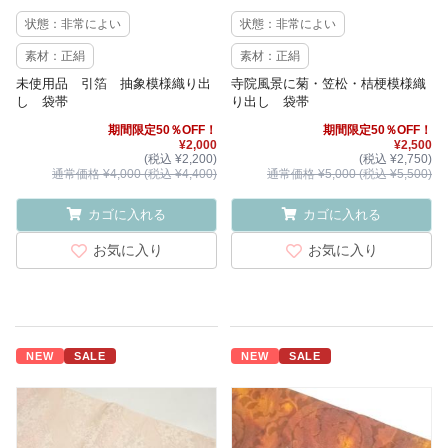
状態：非常によい
状態：非常によい
素材：正絹
素材：正絹
未使用品 引箔 抽象模様織り出
寺院風景に菊・笠松・桔梗模様織
し 袋帯
り出し 袋帯
期間限定50％OFF！
期間限定50％OFF！
¥2,000
¥2,500
(税込 ¥2,200)
(税込 ¥2,750)
通常価格 ¥4,000 (税込 ¥4,400)
通常価格 ¥5,000 (税込 ¥5,500)
カゴに入れる
カゴに入れる
お気に入り
お気に入り
NEW
SALE
NEW
SALE