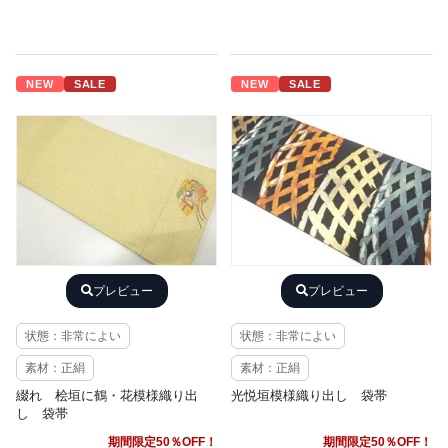
NEW
SALE
NEW
SALE
プレビュー
プレビュー
状態：非常によい
状態：非常によい
素材：正絹
素材：正絹
綴れ 桧垣に鶴・花模様織り出
光悦垣模様織り出し 袋帯
し 袋帯
期間限定50％OFF！
期間限定50％OFF！