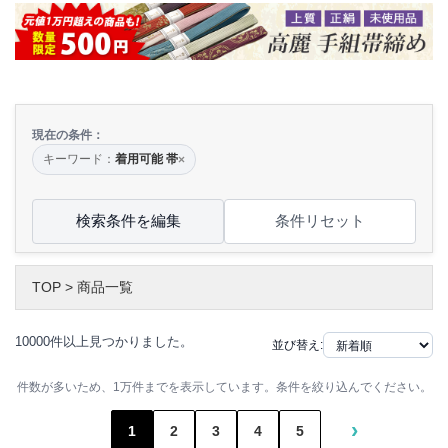
現在の条件：
キーワード：
着用可能 帯
×
検索条件を編集
条件リセット
TOP
>
商品一覧
10000件以上見つかりました。
並び替え:
件数が多いため、1万件までを表示しています。条件を絞り込んでください。
›
1
2
3
4
5