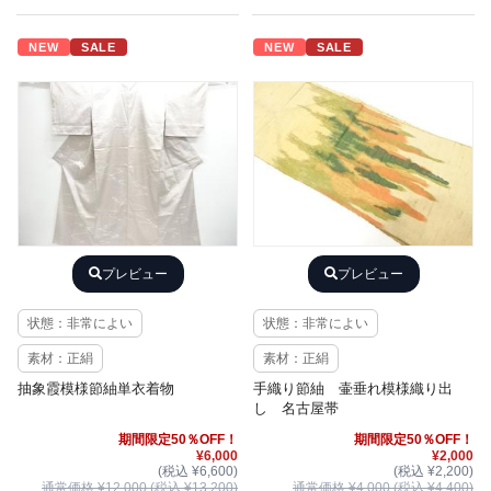
NEW
SALE
NEW
SALE
プレビュー
プレビュー
状態：非常によい
状態：非常によい
素材：正絹
素材：正絹
抽象霞模様節紬単衣着物
手織り節紬 壷垂れ模様織り出
し 名古屋帯
期間限定50％OFF！
期間限定50％OFF！
¥6,000
¥2,000
(税込 ¥6,600)
(税込 ¥2,200)
通常価格 ¥12,000 (税込 ¥13,200)
通常価格 ¥4,000 (税込 ¥4,400)