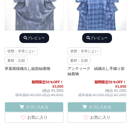
プレビュー
プレビュー
状態：非常によい
状態：非常によい
素材：正絹
素材：正絹
草葉模様織出し縦節紬着物
アンティーク 縞織出し手織り節
紬着物
期間限定50％OFF！
期間限定50％OFF！
¥3,000
¥1,000
(税込 ¥3,300)
(税込 ¥1,100)
通常価格 ¥6,000 (税込 ¥6,600)
通常価格 ¥2,000 (税込 ¥2,200)
カゴに入れる
カゴに入れる
お気に入り
お気に入り