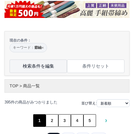
現在の条件：
キーワード：
節紬
×
検索条件を編集
条件リセット
TOP
>
商品一覧
395件の商品がみつかりました
並び替え:
›
1
2
3
4
5