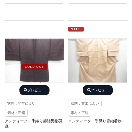
SALE
SOLD OUT
プレビュー
プレビュー
状態：非常によい
状態：非常によい
素材：正絹
素材：正絹
アンティーク 手織り節紬男物羽
アンティーク 手織り節紬着物
織