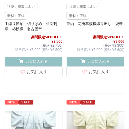
状態：非常によい
状態：非常によい
素材：正絹
素材：正絹
手織り節紬 切りばめ 相良刺
節紬 花唐草模様織り出し 袋帯
繍 椿模様 名古屋帯
期間限定50％OFF！
期間限定50％OFF！
¥2,500
¥3,000
(税込 ¥2,750)
(税込 ¥3,300)
通常価格 ¥5,000 (税込 ¥5,500)
通常価格 ¥6,000 (税込 ¥6,600)
カゴに入れる
カゴに入れる
お気に入り
お気に入り
NEW
SALE
NEW
SALE