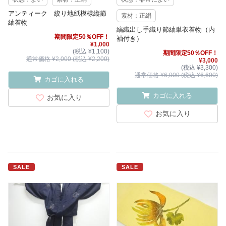
アンティーク 絞り地紙模様縦節
素材：正絹
紬着物
縞織出し手織り節紬単衣着物（内
期間限定50％OFF！
袖付き）
¥1,000
(税込 ¥1,100)
期間限定50％OFF！
通常価格 ¥2,000 (税込 ¥2,200)
¥3,000
(税込 ¥3,300)
通常価格 ¥6,000 (税込 ¥6,600)
カゴに入れる
カゴに入れる
お気に入り
お気に入り
SALE
SALE