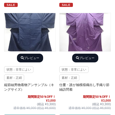
SALE
SALE
プレビュー
プレビュー
状態：非常によい
状態：非常によい
素材：正絹
素材：正絹
縦節紬男物着物アンサンブル（キ
仕覆・誰が袖模様織出し手織り節
ングサイズ）
紬訪問着
期間限定50％OFF！
期間限定50％OFF！
¥3,000
¥3,000
(税込 ¥3,300)
(税込 ¥3,300)
通常価格 ¥6,000 (税込 ¥6,600)
通常価格 ¥6,000 (税込 ¥6,600)