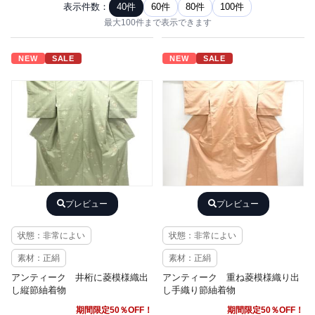
表示件数：
40件
60件
80件
100件
最大100件まで表示できます
NEW
SALE
NEW
SALE
プレビュー
プレビュー
状態：非常によい
状態：非常によい
素材：正絹
素材：正絹
アンティーク 井桁に菱模様織出
アンティーク 重ね菱模様織り出
し縦節紬着物
し手織り節紬着物
期間限定50％OFF！
期間限定50％OFF！