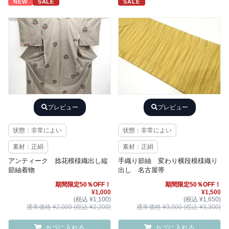
NEW
SALE
SALE
プレビュー
プレビュー
状態：非常によい
状態：非常によい
素材：正絹
素材：正絹
アンティーク 捻花模様織出し縦
手織り節紬 変わり横段模様織り
節紬着物
出し 名古屋帯
期間限定50％OFF！
期間限定50％OFF！
¥1,000
¥1,500
(税込 ¥1,100)
(税込 ¥1,650)
通常価格 ¥2,000 (税込 ¥2,200)
通常価格 ¥3,000 (税込 ¥3,300)
カゴに入れる
カゴに入れる