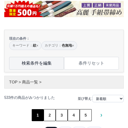
現在の条件：
キーワード：
紋
カテゴリ：
色無地
×
×
検索条件を編集
条件リセット
TOP
>
商品一覧
>
533件の商品がみつかりました
並び替え:
›
1
2
3
4
5