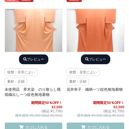
プレビュー
プレビュー
状態：非常によい
状態：非常によい
素材：正絹
素材：正絹
未使用品 草木染 のり散らし模
花井幸子 織柄一ツ紋色無地着物
様織出し一つ紋色無地着物
期間限定50％OFF！
期間限定50％OFF！
¥2,500
¥2,500
(税込 ¥2,750)
(税込 ¥2,750)
通常価格 ¥5,000 (税込 ¥5,500)
通常価格 ¥5,000 (税込 ¥5,500)
カゴに入れる
カゴに入れる