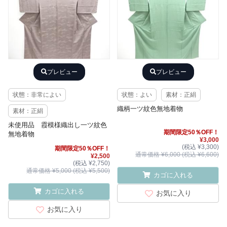
プレビュー
プレビュー
状態：非常によい
状態：よい
素材：正絹
織柄一ツ紋色無地着物
素材：正絹
未使用品 霞模様織出し一ツ紋色
期間限定50％OFF！
無地着物
¥3,000
(税込 ¥3,300)
期間限定50％OFF！
通常価格 ¥6,000 (税込 ¥6,600)
¥2,500
(税込 ¥2,750)
通常価格 ¥5,000 (税込 ¥5,500)
カゴに入れる
カゴに入れる
お気に入り
お気に入り