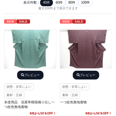
表示件数：
40件
60件
80件
100件
最大100件まで表示できます
NEW
SALE
NEW
SALE
プレビュー
プレビュー
状態：非常によい
状態：非常によい
素材：正絹
素材：正絹
未使用品 花唐草模様織り出し一
一つ紋色無地着物
つ紋色無地着物
8/8から50％OFF！
8/8から50％OFF！