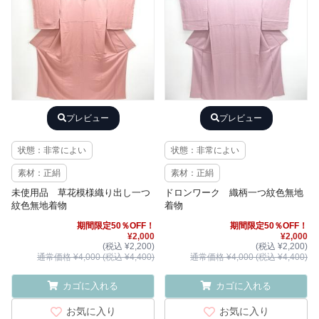
プレビュー
プレビュー
状態：非常によい
状態：非常によい
素材：正絹
素材：正絹
未使用品 草花模様織り出し一つ
ドロンワーク 織柄一つ紋色無地
紋色無地着物
着物
期間限定50％OFF！
期間限定50％OFF！
¥2,000
¥2,000
(税込 ¥2,200)
(税込 ¥2,200)
通常価格 ¥4,000 (税込 ¥4,400)
通常価格 ¥4,000 (税込 ¥4,400)
カゴに入れる
カゴに入れる
お気に入り
お気に入り