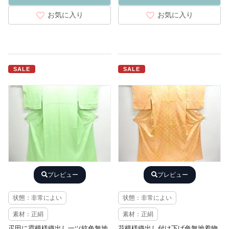
お気に入り
お気に入り
SALE
SALE
プレビュー
プレビュー
状態：非常によい
状態：非常によい
素材：正絹
素材：正絹
疋田に霞模様織出し一ツ紋色無地
花模様織出し付け下げ色無地着物