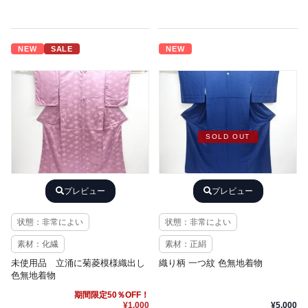
NEW
SALE
NEW
SOLD OUT
プレビュー
プレビュー
状態：非常によい
状態：非常によい
素材：化繊
素材：正絹
未使用品 立涌に菊菱模様織出し
織り柄 一つ紋 色無地着物
色無地着物
期間限定50％OFF！
¥1,000
¥5,000