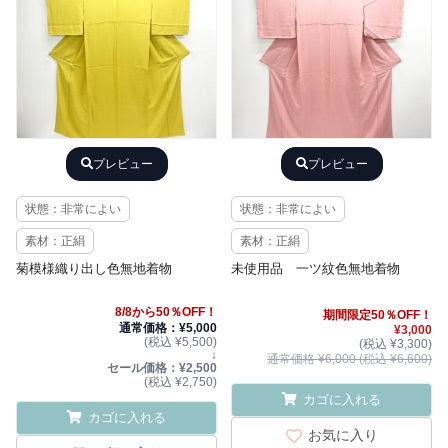
プレビュー
プレビュー
状態：非常によい
状態：非常によい
素材：正絹
素材：正絹
菊模様織り出し色無地着物
未使用品 一ツ紋色無地着物
8/8から50％OFF！
期間限定50％OFF！
通常価格：¥5,000
¥3,000
(税込 ¥5,500)
(税込 ¥3,300)
↓
通常価格 ¥6,000 (税込 ¥6,600)
セール価格：¥2,500
(税込 ¥2,750)
カゴに入れる
カゴに入れる
お気に入り