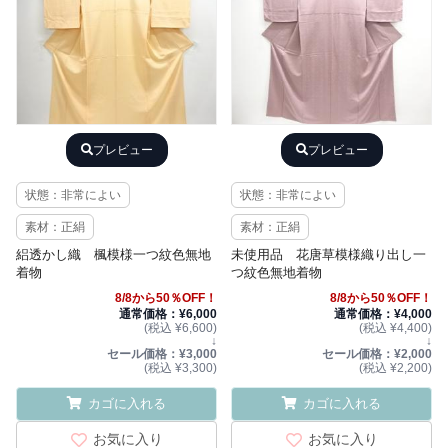
プレビュー
プレビュー
状態：非常によい
状態：非常によい
素材：正絹
素材：正絹
絽透かし織 楓模様一つ紋色無地
未使用品 花唐草模様織り出し一
着物
つ紋色無地着物
8/8から50％OFF！
8/8から50％OFF！
通常価格：¥6,000
通常価格：¥4,000
(税込 ¥6,600)
(税込 ¥4,400)
↓
↓
セール価格：¥3,000
セール価格：¥2,000
(税込 ¥3,300)
(税込 ¥2,200)
カゴに入れる
カゴに入れる
お気に入り
お気に入り