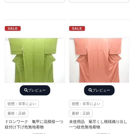
SALE
SALE
プレビュー
プレビュー
状態：非常によい
状態：非常によい
素材：正絹
素材：正絹
ドロンワーク 亀甲に花模様一つ
未使用品 菊尽くし模様織り出し
紋付け下げ色無地着物
一つ紋色無地着物