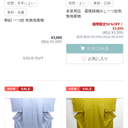
状態：非常によい
状態：よい
素材：正絹
未使用品 霰模様織出し一ツ紋色
素材：化繊
無地着物
駒絽 一つ紋 色無地着物
期間限定50％OFF！
¥3,000
(税込 ¥3,300)
通常価格 ¥6,000 (税込 ¥6,600)
¥3,000
(税込 ¥3,300)
カゴに入れる
お気に入り
SOLD OUT
NEW
SALE
NEW
SALE