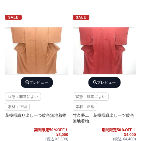
SALE
SALE
プレビュー
プレビュー
状態：非常によい
状態：非常によい
素材：正絹
素材：正絹
花模様織り出し一つ紋色無地着物
竹久夢二 花模様織出し一ツ紋色
無地着物
期間限定50％OFF！
期間限定50％OFF！
¥3,000
¥4,000
(税込 ¥3,300)
(税込 ¥4,400)