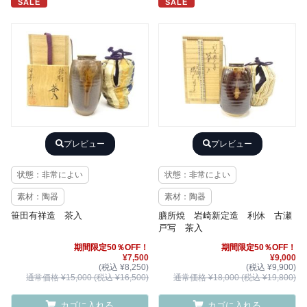
SALE
SALE
プレビュー
プレビュー
状態：非常によい
状態：非常によい
素材：陶器
素材：陶器
笹田有祥造 茶入
膳所焼 岩崎新定造 利休 古瀬
戸写 茶入
期間限定50％OFF！
期間限定50％OFF！
¥7,500
¥9,000
(税込 ¥8,250)
(税込 ¥9,900)
通常価格 ¥15,000 (税込 ¥16,500)
通常価格 ¥18,000 (税込 ¥19,800)
カゴに入れる
カゴに入れる