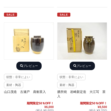
SALE
SALE
プレビュー
プレビュー
状態：非常によい
状態：非常によい
素材：陶器
素材：陶器
山口茂造 古瀬戸 肩衝茶入
膳所焼 岩崎新定造 大江写 茶
入
期間限定50％OFF！
期間限定50％OFF！
¥6,000
¥8,500
(税込 ¥6,600)
(税込 ¥9,350)