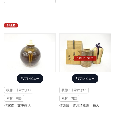
SALE
SOLD OUT
プレビュー
プレビュー
状態：非常によい
状態：非常によい
素材：陶器
素材：陶器
作家物 文琳茶入
信楽焼 皆川清隆造 茶入