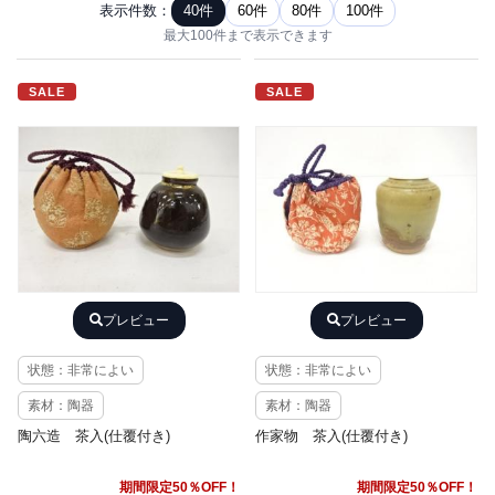
表示件数：
40件
60件
80件
100件
最大100件まで表示できます
SALE
SALE
プレビュー
プレビュー
状態：非常によい
状態：非常によい
素材：陶器
素材：陶器
陶六造 茶入(仕覆付き)
作家物 茶入(仕覆付き)
期間限定50％OFF！
期間限定50％OFF！