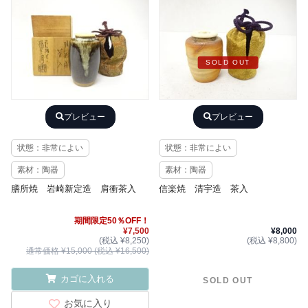
SOLD OUT
プレビュー
プレビュー
状態：非常によい
状態：非常によい
素材：陶器
素材：陶器
膳所焼 岩崎新定造 肩衝茶入
信楽焼 清宇造 茶入
期間限定50％OFF！
¥7,500
¥8,000
(税込 ¥8,250)
(税込 ¥8,800)
通常価格 ¥15,000 (税込 ¥16,500)
カゴに入れる
SOLD OUT
お気に入り