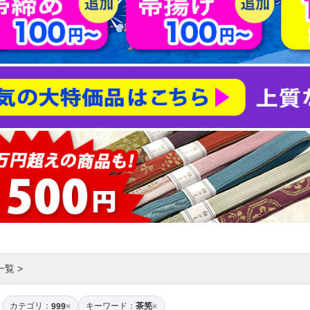
一覧
>
カテゴリ：
キーワード：
茶筅
999
×
×