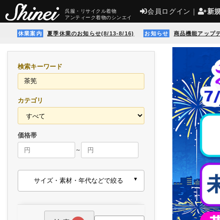
会員ログイン
｜
新
呉服・リサイクル着物
アンティーク着物のシンエイ
休業案内
夏季休業のお知らせ(8/13-8/16)
お知らせ
商品機能アップ
検索キーワード
カテゴリ
価格帯
～
サイズ・素材・年代などで絞る