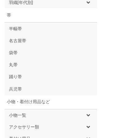
羽織[年代別]
帯
半幅帯
名古屋帯
袋帯
丸帯
踊り帯
兵児帯
小物・着付け用品など
小物一覧
アクセサリー類