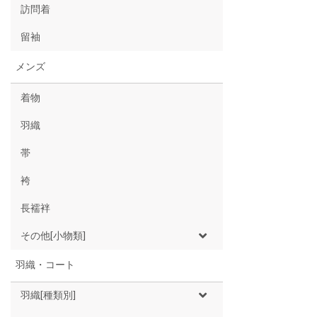
訪問着
留袖
メンズ
着物
羽織
帯
袴
長襦袢
その他[小物類]
羽織・コート
羽織[種類別]