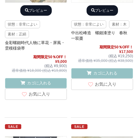
プレビュー
プレビュー
状態：非常によい
状態：非常によい
素材：木
中出松峰造 螺鈿漆塗り 春秋
素材：正絹
一双棗
金彩螺鈿時代人物に草花・屏風・
期間限定50％OFF！
雲模様袋帯
¥17,500
(税込 ¥19,250)
期間限定50％OFF！
通常価格 ¥35,000 (税込 ¥38,500)
¥9,000
(税込 ¥9,900)
通常価格 ¥18,000 (税込 ¥19,800)
カゴに入れる
カゴに入れる
お気に入り
お気に入り
SALE
SALE