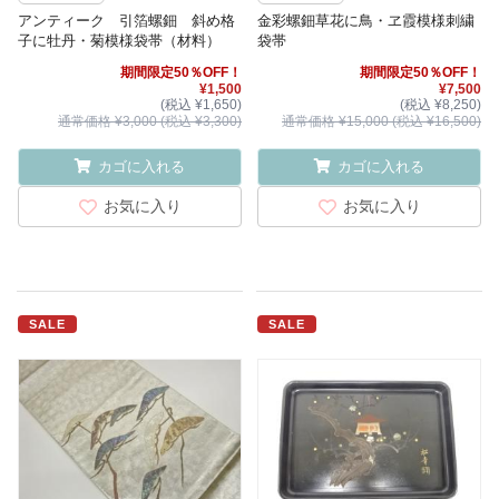
アンティーク 引箔螺鈿 斜め格
金彩螺鈿草花に鳥・ヱ霞模様刺繍
子に牡丹・菊模様袋帯（材料）
袋帯
期間限定50％OFF！
期間限定50％OFF！
¥1,500
¥7,500
(税込 ¥1,650)
(税込 ¥8,250)
通常価格 ¥3,000 (税込 ¥3,300)
通常価格 ¥15,000 (税込 ¥16,500)
カゴに入れる
カゴに入れる
お気に入り
お気に入り
SALE
SALE