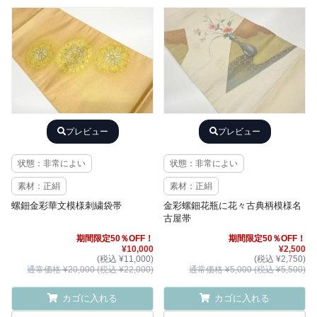
プレビュー
プレビュー
状態：非常によい
状態：非常によい
素材：正絹
素材：正絹
螺鈿金彩華文模様刺繍袋帯
金彩螺鈿花瓶に花々古典柄模様名
古屋帯
期間限定50％OFF！
期間限定50％OFF！
¥10,000
¥2,500
(税込 ¥11,000)
(税込 ¥2,750)
通常価格 ¥20,000 (税込 ¥22,000)
通常価格 ¥5,000 (税込 ¥5,500)
カゴに入れる
カゴに入れる