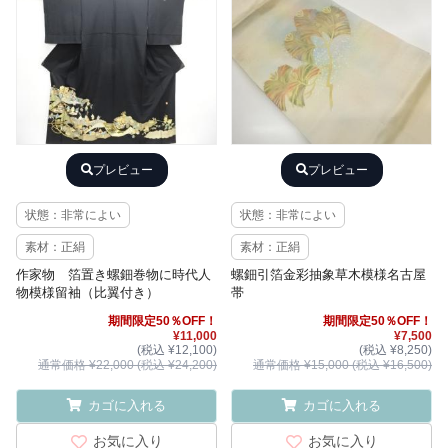
プレビュー
プレビュー
状態：非常によい
状態：非常によい
素材：正絹
素材：正絹
作家物 箔置き螺鈿巻物に時代人
螺鈿引箔金彩抽象草木模様名古屋
物模様留袖（比翼付き）
帯
期間限定50％OFF！
期間限定50％OFF！
¥11,000
¥7,500
(税込 ¥12,100)
(税込 ¥8,250)
通常価格 ¥22,000 (税込 ¥24,200)
通常価格 ¥15,000 (税込 ¥16,500)
カゴに入れる
カゴに入れる
お気に入り
お気に入り