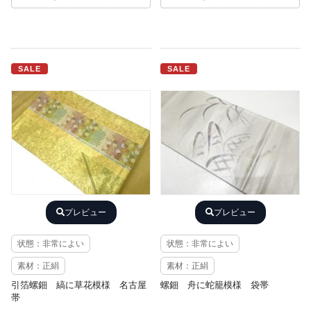
SALE
SALE
プレビュー
プレビュー
状態：非常によい
状態：非常によい
素材：正絹
素材：正絹
引箔螺鈿 縞に草花模様 名古屋
螺鈿 舟に蛇籠模様 袋帯
帯