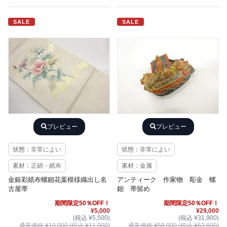
SALE
SALE
プレビュー
プレビュー
状態：非常によい
状態：非常によい
素材：正絹・紙布
素材：金属
金銀彩紙布螺鈿花葉模様織出し名
アンティーク 作家物 彫金 螺
古屋帯
鈿 帯留め
期間限定50％OFF！
期間限定50％OFF！
¥5,000
¥29,000
(税込 ¥5,500)
(税込 ¥31,900)
通常価格 ¥10,000 (税込 ¥11,000)
通常価格 ¥58,000 (税込 ¥63,800)