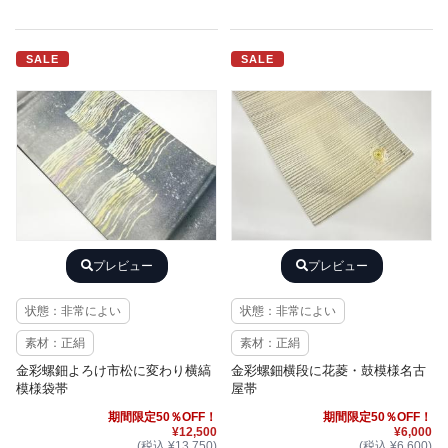
SALE
SALE
プレビュー
プレビュー
状態：非常によい
状態：非常によい
素材：正絹
素材：正絹
金彩螺鈿よろけ市松に変わり横縞
金彩螺鈿横段に花菱・鼓模様名古
模様袋帯
屋帯
期間限定50％OFF！
期間限定50％OFF！
¥12,500
¥6,000
(税込 ¥13,750)
(税込 ¥6,600)