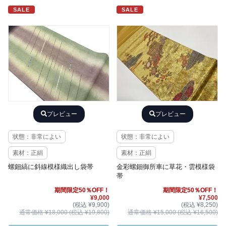
SALE
SALE
プレビュー
プレビュー
状態：非常によい
状態：非常によい
素材：正絹
素材：正絹
螺鈿縞に斜線模様織出し袋帯
金彩螺鈿御所車に草花・雲模様袋
帯
期間限定50％OFF！
期間限定50％OFF！
¥9,000
¥7,500
(税込 ¥9,900)
(税込 ¥8,250)
通常価格 ¥18,000 (税込 ¥19,800)
通常価格 ¥15,000 (税込 ¥16,500)