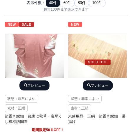
表示件数：
40件
60件
80件
100件
最大100件まで表示できます
NEW
SALE
NEW
SOLD OUT
プレビュー
プレビュー
状態：非常によい
状態：非常によい
素材：正絹
素材：正絹
箔置き螺鈿 鏡裏に秋草・宝尽く
未使用品 正絹 箔置き螺鈿 帯
し模様訪問着
揚げ
期間限定50％OFF！