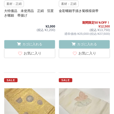
素材：正絹
素材：正絹
大特価品 未使用品 正絹 箔置
金彩螺鈿手描き菊模様袋帯
き螺鈿 帯揚げ
期間限定50％OFF！
¥2,000
¥12,500
(税込 ¥2,200)
(税込 ¥13,750)
通常価格 ¥25,000 (税込 ¥27,500)
カゴに入れる
カゴに入れる
お気に入り
お気に入り
SALE
SALE