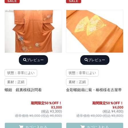
SALE
SALE
プレビュー
プレビュー
状態：非常によい
状態：非常によい
素材：正絹
素材：正絹
螺鈿 鏡裏模様訪問着
金彩螺鈿扇に菊・椿模様名古屋帯
期間限定50％OFF！
期間限定50％OFF！
¥3,000
¥4,000
(税込 ¥3,300)
(税込 ¥4,400)
通常価格 ¥6,000 (税込 ¥6,600)
通常価格 ¥8,000 (税込 ¥8,800)
カゴに入れる
カゴに入れる