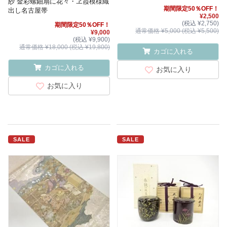
紗 金彩螺鈿扇に花々・ヱ霞模様織
期間限定50％OFF！
出し名古屋帯
¥2,500
(税込 ¥2,750)
期間限定50％OFF！
通常価格 ¥5,000 (税込 ¥5,500)
¥9,000
(税込 ¥9,900)
通常価格 ¥18,000 (税込 ¥19,800)
カゴに入れる
カゴに入れる
お気に入り
お気に入り
SALE
SALE