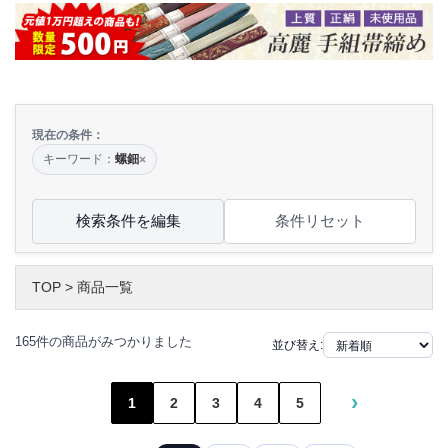
現在の条件：
キーワード：
螺鈿
×
検索条件を編集
条件リセット
TOP
>
商品一覧
165件の商品がみつかりました
並び替え:
›
1
2
3
4
5