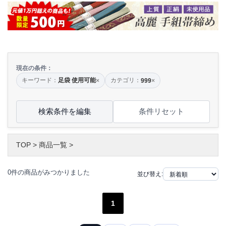
現在の条件：
キーワード：
足袋 使用可能
カテゴリ：
×
999
×
検索条件を編集
条件リセット
TOP
>
商品一覧
>
0件の商品がみつかりました
並び替え:
1