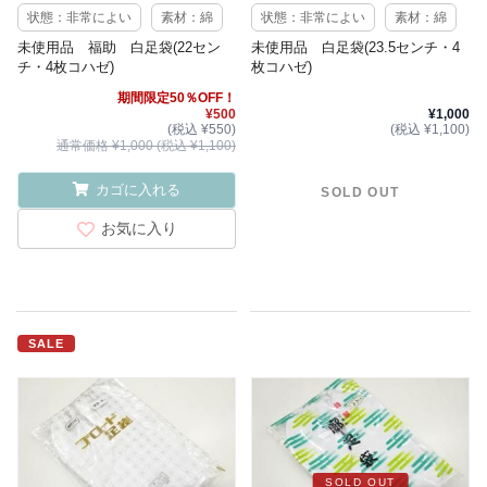
状態：非常によい
素材：綿
状態：非常によい
素材：綿
未使用品 福助 白足袋(22セン
未使用品 白足袋(23.5センチ・4
チ・4枚コハゼ)
枚コハゼ)
期間限定50％OFF！
¥500
¥1,000
(税込 ¥550)
(税込 ¥1,100)
通常価格 ¥1,000 (税込 ¥1,100)
カゴに入れる
SOLD OUT
お気に入り
SALE
SOLD OUT