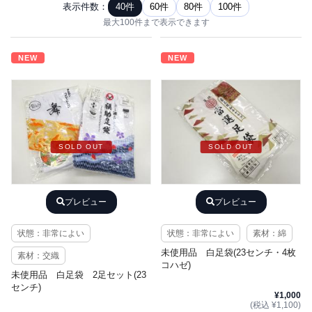
表示件数：
40件
60件
80件
100件
最大100件まで表示できます
NEW
NEW
SOLD OUT
SOLD OUT
プレビュー
プレビュー
状態：非常によい
状態：非常によい
素材：綿
未使用品 白足袋(23センチ・4枚
素材：交織
コハゼ)
未使用品 白足袋 2足セット(23
センチ)
¥1,000
(税込 ¥1,100)