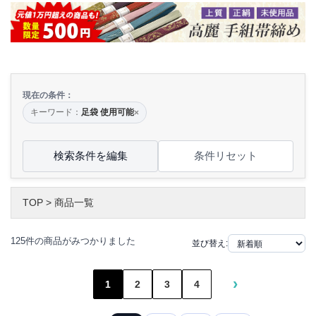
現在の条件：
キーワード：
足袋 使用可能
×
検索条件を編集
条件リセット
TOP
>
商品一覧
125件の商品がみつかりました
並び替え:
›
1
2
3
4