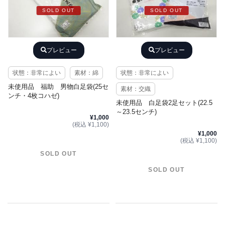
SOLD OUT
SOLD OUT
プレビュー
プレビュー
状態：非常によい
素材：綿
状態：非常によい
未使用品 福助 男物白足袋(25セ
素材：交織
ンチ・4枚コハゼ)
未使用品 白足袋2足セット(22.5
～23.5センチ)
¥1,000
(税込 ¥1,100)
¥1,000
(税込 ¥1,100)
SOLD OUT
SOLD OUT