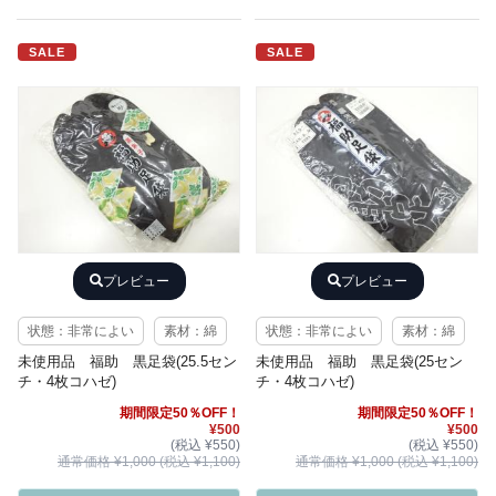
SALE
SALE
プレビュー
プレビュー
状態：非常によい
素材：綿
状態：非常によい
素材：綿
未使用品 福助 黒足袋(25.5セン
未使用品 福助 黒足袋(25セン
チ・4枚コハゼ)
チ・4枚コハゼ)
期間限定50％OFF！
期間限定50％OFF！
¥500
¥500
(税込 ¥550)
(税込 ¥550)
通常価格 ¥1,000 (税込 ¥1,100)
通常価格 ¥1,000 (税込 ¥1,100)