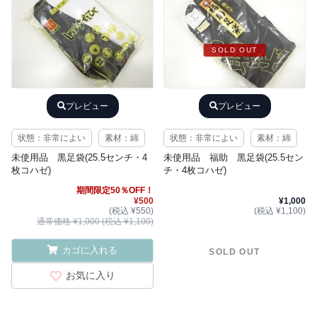
SOLD OUT
プレビュー
プレビュー
状態：非常によい
素材：綿
状態：非常によい
素材：綿
未使用品 黒足袋(25.5センチ・4
未使用品 福助 黒足袋(25.5セン
枚コハゼ)
チ・4枚コハゼ)
期間限定50％OFF！
¥500
¥1,000
(税込 ¥550)
(税込 ¥1,100)
通常価格 ¥1,000 (税込 ¥1,100)
カゴに入れる
SOLD OUT
お気に入り