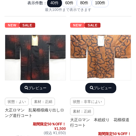
表示件数：
40件
60件
80件
100件
最大100件まで表示できます
NEW
SALE
NEW
SALE
プレビュー
プレビュー
状態：よい
素材：正絹
状態：非常によい
大正ロマン 乱菊模様織り出しロ
素材：正絹
ング道行コート
大正ロマン 本総絞り 花模様道
期間限定50％OFF！
行コート
¥1,500
(税込 ¥1,650)
期間限定50％OFF！