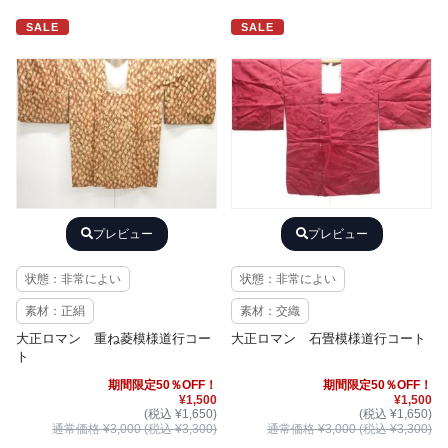
SALE
SALE
プレビュー
プレビュー
状態：非常によい
状態：非常によい
素材：正絹
素材：交織
大正ロマン 重ね菱模様道行コー
大正ロマン 石畳模様道行コート
ト
期間限定50％OFF！
期間限定50％OFF！
¥1,500
¥1,500
(税込 ¥1,650)
(税込 ¥1,650)
通常価格 ¥3,000 (税込 ¥3,300)
通常価格 ¥3,000 (税込 ¥3,300)