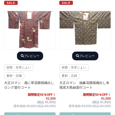
SALE
SALE
プレビュー
プレビュー
状態：非常によい
状態：非常によい
素材：交織
素材：正絹
大正ロマン 扇に草花模様織出し
大正ロマン 抽象花模様織出し本
ロング道行コート
場泥大島紬道行コート
期間限定50％OFF！
期間限定50％OFF！
¥1,500
¥1,500
(税込 ¥1,650)
(税込 ¥1,650)
通常価格 ¥3,000 (税込 ¥3,300)
通常価格 ¥3,000 (税込 ¥3,300)