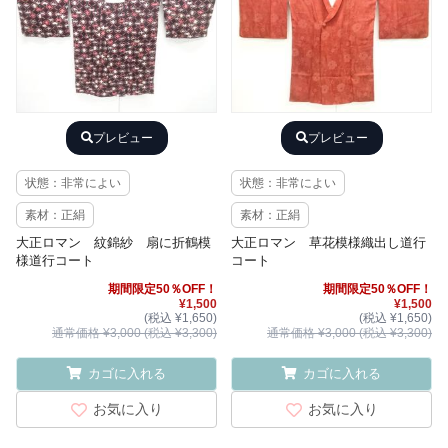
プレビュー
プレビュー
状態：非常によい
状態：非常によい
素材：正絹
素材：正絹
大正ロマン 紋錦紗 扇に折鶴模
大正ロマン 草花模様織出し道行
様道行コート
コート
期間限定50％OFF！
期間限定50％OFF！
¥1,500
¥1,500
(税込 ¥1,650)
(税込 ¥1,650)
通常価格 ¥3,000 (税込 ¥3,300)
通常価格 ¥3,000 (税込 ¥3,300)
カゴに入れる
カゴに入れる
お気に入り
お気に入り