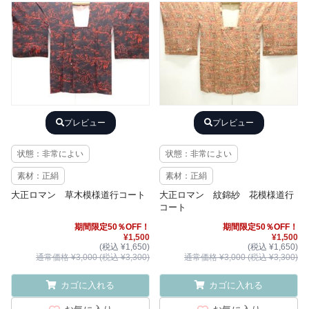
プレビュー
プレビュー
状態：非常によい
状態：非常によい
素材：正絹
素材：正絹
大正ロマン 草木模様道行コート
大正ロマン 紋錦紗 花模様道行
コート
期間限定50％OFF！
期間限定50％OFF！
¥1,500
¥1,500
(税込 ¥1,650)
(税込 ¥1,650)
通常価格 ¥3,000 (税込 ¥3,300)
通常価格 ¥3,000 (税込 ¥3,300)
カゴに入れる
カゴに入れる