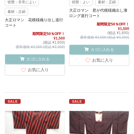
状態：非常によい
状態：よい
素材：正絹
大正ロマン 君が代模様織出し漆
素材：正絹
ロング道行コート
大正ロマン 花模様織り出し道行
期間限定50％OFF！
コート
¥1,500
(税込 ¥1,650)
期間限定50％OFF！
通常価格 ¥3,000 (税込 ¥3,300)
¥1,500
(税込 ¥1,650)
通常価格 ¥3,000 (税込 ¥3,300)
カゴに入れる
カゴに入れる
お気に入り
お気に入り
SALE
SALE