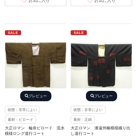
お気に入り
お気に入り
SALE
SALE
プレビュー
プレビュー
状態：非常によい
状態：非常によい
素材：ビロード
素材：正絹
大正ロマン 輪奈ビロード 流水
大正ロマン 漆遠州椿模様織り出
模様ロング道行コート
し道行コート