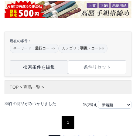
現在の条件：
キーワード：
道行コート
カテゴリ：
羽織・コート
×
×
検索条件を編集
条件リセット
TOP
>
商品一覧
>
34件の商品がみつかりました
並び替え:
1