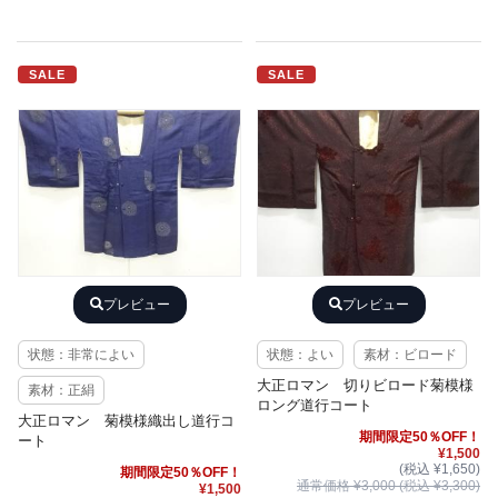
SALE
SALE
プレビュー
プレビュー
状態：非常によい
状態：よい
素材：ビロード
大正ロマン 切りビロード菊模様
素材：正絹
ロング道行コート
大正ロマン 菊模様織出し道行コ
期間限定50％OFF！
ート
¥1,500
(税込 ¥1,650)
期間限定50％OFF！
通常価格 ¥3,000 (税込 ¥3,300)
¥1,500