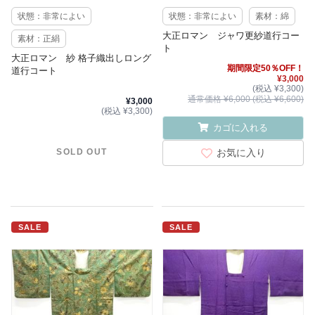
状態：非常によい
状態：非常によい
素材：綿
大正ロマン ジャワ更紗道行コー
素材：正絹
ト
大正ロマン 紗 格子織出しロング
期間限定50％OFF！
道行コート
¥3,000
(税込 ¥3,300)
通常価格 ¥6,000 (税込 ¥6,600)
¥3,000
(税込 ¥3,300)
カゴに入れる
お気に入り
SOLD OUT
SALE
SALE