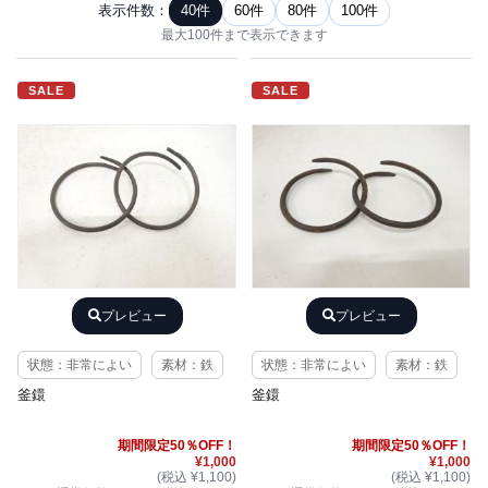
表示件数：
40件
60件
80件
100件
最大100件まで表示できます
SALE
SALE
プレビュー
プレビュー
状態：非常によい
素材：鉄
状態：非常によい
素材：鉄
釜鐶
釜鐶
期間限定50％OFF！
期間限定50％OFF！
¥1,000
¥1,000
(税込 ¥1,100)
(税込 ¥1,100)