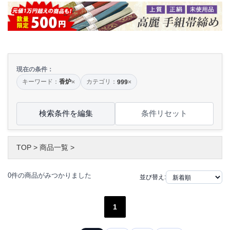
現在の条件：
キーワード：
香炉
カテゴリ：
×
999
×
検索条件を編集
条件リセット
TOP
>
商品一覧
>
0件の商品がみつかりました
並び替え:
1