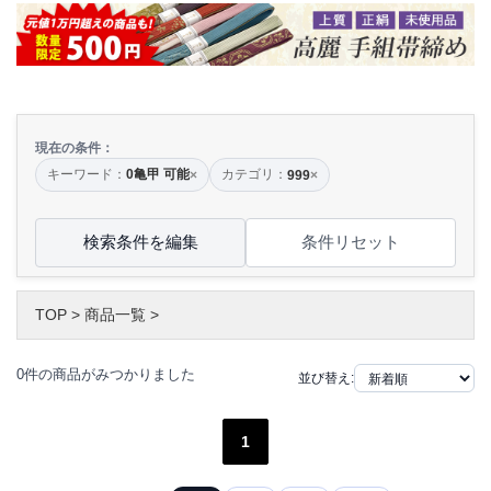
現在の条件：
キーワード：
0亀甲 可能
カテゴリ：
×
999
×
検索条件を編集
条件リセット
TOP
>
商品一覧
>
0件の商品がみつかりました
並び替え:
1