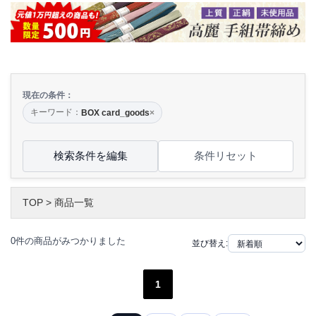
現在の条件：
キーワード：
BOX card_goods
×
検索条件を編集
条件リセット
TOP
>
商品一覧
0件の商品がみつかりました
並び替え:
1