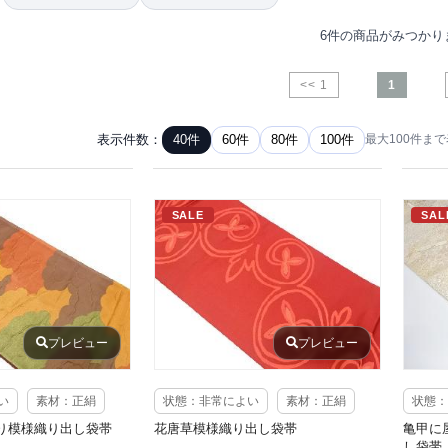
6件の商品がみつかり
<< 1
1
表示件数：
40件
60件
80件
100件
最大100件ま
SALE
SAL
プレビュー
プレビュー
い
素材：正絹
状態：非常によい
素材：正絹
状態：
り模様織り出し袋帯
花唐草模様織り出し袋帯
亀甲に
し袋帯