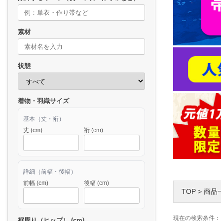
素材
状態
着物・羽織サイズ
基本（丈・裄）
丈 (cm)
裄 (cm)
詳細（前幅・後幅）
前幅 (cm)
後幅 (cm)
TOP
>
商品
現在の検索条件：
裾周り（ヒップ） (cm)