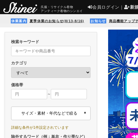
会員ログイン
｜
新
呉服・リサイクル着物
アンティーク着物のシンエイ
休業案内
夏季休業のお知らせ(8/13-8/16)
お知らせ
商品機能アップ
検索キーワード
カテゴリ
価格帯
～
サイズ・素材・年代などで絞る
詳細な条件が1件設定されています
除外するワード（例：単衣・作り帯など）