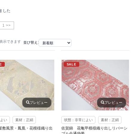
ました
1 >>
で表示できます
並び替え:
E
SALE
プレビュー
プレビュー
よい
素材：正絹
状態：非常によい
素材：正絹
屋敷風景・鳳凰・花模様織り出
佐賀錦 花亀甲模様織り出しリバーシ
ブル全通袋帯