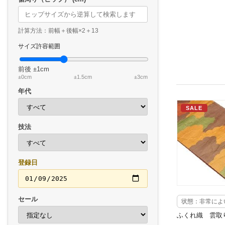
計算方法：前幅＋後幅×2＋13
サイズ許容範囲
前後
±1cm
±0cm
±1.5cm
±3cm
年代
SALE
技法
登録日
セール
状態：非常によ
ふくれ織 雲取