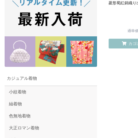
菱形蜀紅錦織り
通常価格
カゴ
カジュアル着物
小紋着物
紬着物
色無地着物
大正ロマン着物