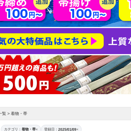
一覧
>
着物・帯
カテゴリ：
着物・帯
登録日：
×
2025/01/09
×