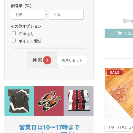
割引率（%）
～
通常価格
その他オプション
カゴ
在庫あり
ポイント変倍
検索
条件リセット
1
SALE
状態：非常によ