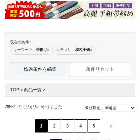
現在の条件：
キーワード：
帯揚げ
カテゴリ：
和装小物
×
×
検索条件を編集
条件リセット
TOP
>
商品一覧
>
2655件の商品がみつかりました
並び替え:
›
1
2
3
4
5