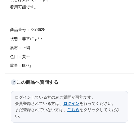
着用可能です。
商品番号：7373628
状態：非常によい
素材：正絹
色目：黄土
重量：900g
この商品へ質問する
?
114
太鼓部分長さ
サイズ（cm）
ログインしている方のみご質問が可能です。
会員登録されている方は、
ログイン
を行ってください。
30.5
太鼓部分幅
まだ登録されていない方は、
こちら
をクリックしてくださ
い。
238
前部分長さ
15
前部分幅