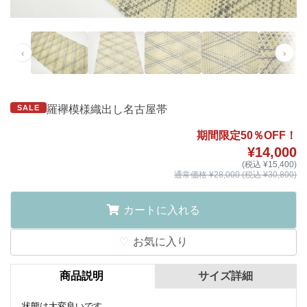
‹
›
SALE
羅襷模様織出し名古屋帯
期間限定50％OFF！
¥14,000
(税込 ¥15,400)
通常価格 ¥28,000 (税込 ¥30,800)
カートに入れる
お気に入り
商品説明
サイズ詳細
状態は大変良いです。