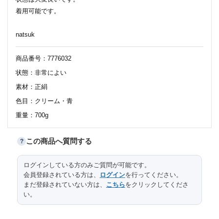
着用可能です。
natsuk
商品番号：7776032
状態：非常によい
素材：正絹
色目：クリーム・青
重量：700g
この商品へ質問する
?
107.5
太鼓部分長さ
サイズ（cm）
ログインしている方のみご質問が可能です。
会員登録されている方は、
ログイン
を行ってください。
31
太鼓部分幅
まだ登録されていない方は、
こちら
をクリックしてくださ
い。
260
前部分長さ
31
前部分幅