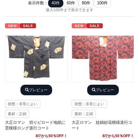
表示件数：
40件
60件
80件
100件
最大100件まで表示できます
NEW
SALE
NEW
SALE
プレビュー
プレビュー
状態：非常によい
状態：非常によい
素材：正絹
素材：正絹
大正ロマン 切りビロード地紙に
大正ロマン 紋錦紗花模様道行コ
雲模様ロング道行コート
ート
8/7から50％OFF！
8/7から50％OFF！