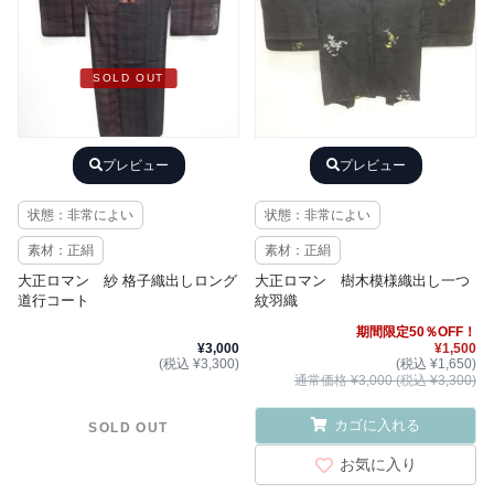
SOLD OUT
プレビュー
プレビュー
状態：非常によい
状態：非常によい
素材：正絹
素材：正絹
大正ロマン 紗 格子織出しロング
大正ロマン 樹木模様織出し一つ
道行コート
紋羽織
期間限定50％OFF！
¥3,000
¥1,500
(税込 ¥3,300)
(税込 ¥1,650)
通常価格 ¥3,000 (税込 ¥3,300)
カゴに入れる
SOLD OUT
お気に入り