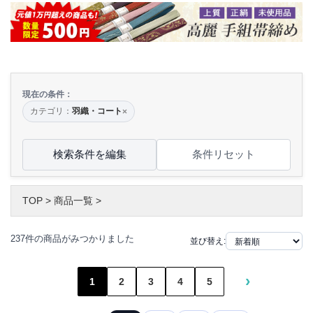
現在の条件：
カテゴリ：
羽織・コート
×
検索条件を編集
条件リセット
TOP
>
商品一覧
>
237件の商品がみつかりました
並び替え:
›
1
2
3
4
5