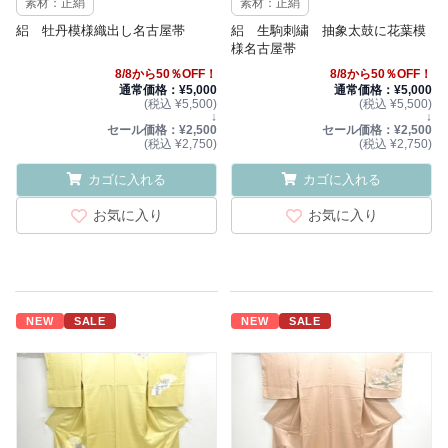
素材：正絹
素材：正絹
絽 牡丹模様織出し名古屋帯
絽 生駒刺繍 抽象太鼓に花葉模
様名古屋帯
8/8から50％OFF！
8/8から50％OFF！
通常価格：¥5,000
通常価格：¥5,000
(税込 ¥5,500)
(税込 ¥5,500)
↓
↓
セール価格：¥2,500
セール価格：¥2,500
(税込 ¥2,750)
(税込 ¥2,750)
カゴに入れる
カゴに入れる
お気に入り
お気に入り
NEW
SALE
NEW
SALE