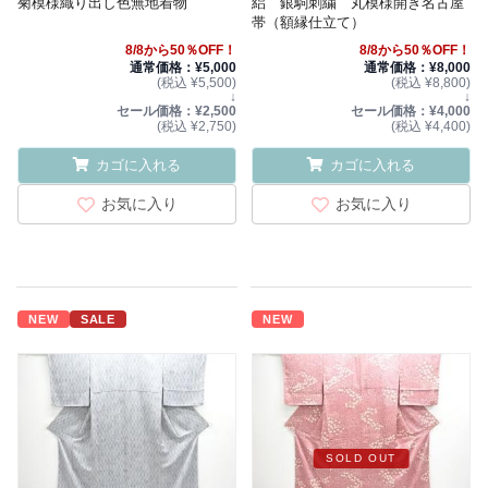
菊模様織り出し色無地着物
絽 銀駒刺繍 丸模様開き名古屋
帯（額縁仕立て）
8/8から50％OFF！
8/8から50％OFF！
通常価格：¥5,000
通常価格：¥8,000
(税込 ¥5,500)
(税込 ¥8,800)
↓
↓
セール価格：¥2,500
セール価格：¥4,000
(税込 ¥2,750)
(税込 ¥4,400)
カゴに入れる
カゴに入れる
お気に入り
お気に入り
NEW
SALE
NEW
SOLD OUT