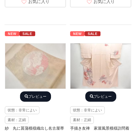
お気に入り
お気に入り
NEW
SALE
NEW
SALE
プレビュー
プレビュー
状態：非常によい
状態：非常によい
素材：正絹
素材：正絹
紗 丸に菖蒲模様織出し名古屋帯
手描き友禅 家屋風景模様訪問着