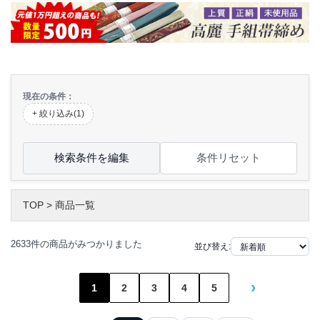
現在の条件：
+ 絞り込み(1)
検索条件を編集
条件リセット
TOP
>
商品一覧
2633件の商品がみつかりました
並び替え:
›
1
2
3
4
5