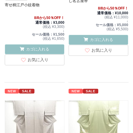
し名古屋帯
寄せ柄江戸小紋着物
8/8から50％OFF！
通常価格：¥10,000
(税込 ¥11,000)
8/8から50％OFF！
↓
通常価格：¥3,000
セール価格：¥5,000
(税込 ¥3,300)
(税込 ¥5,500)
↓
セール価格：¥1,500
(税込 ¥1,650)
カゴに入れる
カゴに入れる
お気に入り
お気に入り
NEW
SALE
NEW
SALE