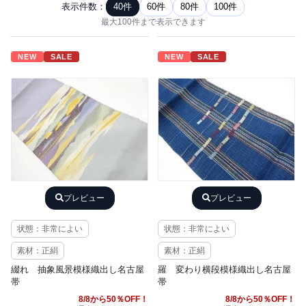
表示件数：
40件
60件
80件
100件
最大100件まで表示できます
NEW
SALE
NEW
SALE
プレビュー
プレビュー
状態：非常によい
状態：非常によい
素材：正絹
素材：正絹
綴れ 抽象風景模様織出し名古屋
羅 変わり横段模様織出し名古屋
帯
帯
8/8から50％OFF！
8/8から50％OFF！