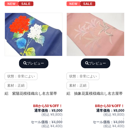
NEW
SALE
NEW
SALE
プレビュー
プレビュー
状態：非常によい
状態：非常によい
素材：正絹
素材：正絹
絽 紫陽花模様織出し名古屋帯
絽 抽象花葉模様織出し名古屋帯
8/8から50％OFF！
8/8から50％OFF！
通常価格：¥8,000
通常価格：¥8,000
(税込 ¥8,800)
(税込 ¥8,800)
↓
↓
セール価格：¥4,000
セール価格：¥4,000
(税込 ¥4,400)
(税込 ¥4,400)