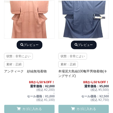
プレビュー
プレビュー
状態：非常によい
状態：非常によい
素材：正絹
素材：正絹
アンティーク 紗紬無地着物
本場泥大島紬100亀甲男物着物(キ
ングサイズ)
8/8から50％OFF！
8/8から50％OFF！
通常価格：¥2,000
通常価格：¥5,000
(税込 ¥2,200)
(税込 ¥5,500)
↓
↓
セール価格：¥1,000
セール価格：¥2,500
(税込 ¥1,100)
(税込 ¥2,750)
カゴに入れる
カゴに入れる