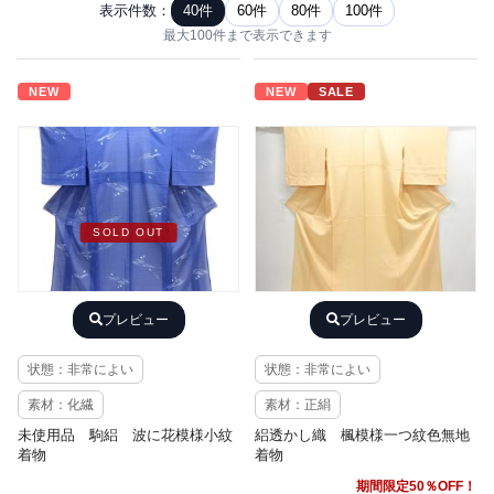
表示件数：
40件
60件
80件
100件
最大100件まで表示できます
NEW
NEW
SALE
SOLD OUT
プレビュー
プレビュー
状態：非常によい
状態：非常によい
素材：化繊
素材：正絹
未使用品 駒絽 波に花模様小紋
絽透かし織 楓模様一つ紋色無地
着物
着物
期間限定50％OFF！