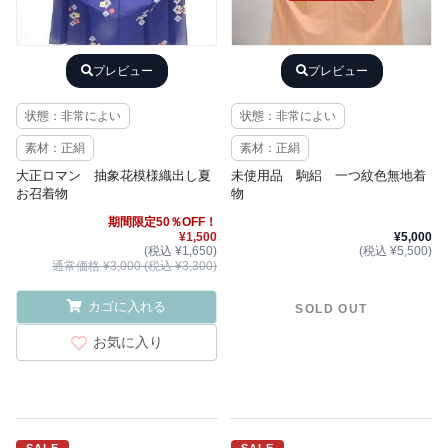
プレビュー
プレビュー
状態：非常によい
状態：非常によい
素材：正絹
素材：正絹
大正ロマン 抽象花模様織出し夏
未使用品 駒絽 一つ紋色無地着
お召着物
物
期間限定50％OFF！
¥1,500
¥5,000
(税込 ¥1,650)
(税込 ¥5,500)
通常価格 ¥3,000 (税込 ¥3,300)
カゴに入れる
SOLD OUT
お気に入り