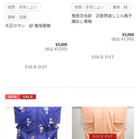
状態：非常によい
状態：非常によい
素材：綿
無形文化財 正藍阿波しじら格子
素材：交織
織出し着物
大正ロマン 紗 無地着物
¥3,000
(税込 ¥3,300)
¥3,000
(税込 ¥3,300)
SOLD OUT
SOLD OUT
NEW
SALE
SOLD OUT