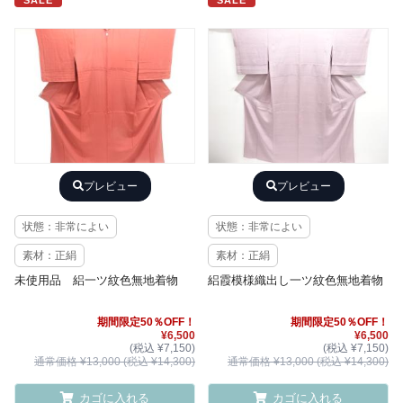
SALE
SALE
プレビュー
プレビュー
状態：非常によい
状態：非常によい
素材：正絹
素材：正絹
未使用品 絽一ツ紋色無地着物
絽霞模様織出し一ツ紋色無地着物
期間限定50％OFF！
期間限定50％OFF！
¥6,500
¥6,500
(税込 ¥7,150)
(税込 ¥7,150)
通常価格 ¥13,000 (税込 ¥14,300)
通常価格 ¥13,000 (税込 ¥14,300)
カゴに入れる
カゴに入れる