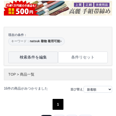
現在の条件：
キーワード：
natsuk 着物 着用可能
×
検索条件を編集
条件リセット
TOP
>
商品一覧
16件の商品がみつかりました
並び替え:
1