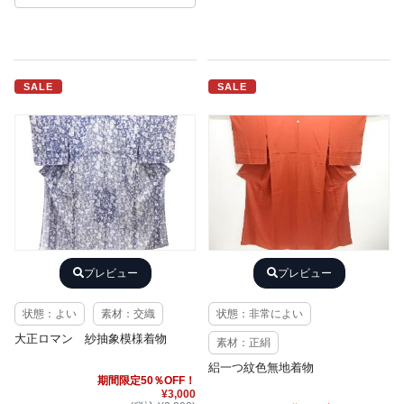
SALE
SALE
プレビュー
プレビュー
状態：よい
素材：交織
状態：非常によい
大正ロマン 紗抽象模様着物
素材：正絹
絽一つ紋色無地着物
期間限定50％OFF！
¥3,000