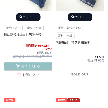
プレビュー
プレビュー
状態：よい
素材：交織
状態：非常によい
縞に菱模様織出し男物角帯
素材：交織
未使用品 博多男物角帯
期間限定50％OFF！
¥750
(税込 ¥825)
通常価格 ¥1,500 (税込 ¥1,650)
¥1,500
(税込 ¥1,650)
カゴに入れる
お気に入り
SOLD OUT
NEW
NEW
SALE