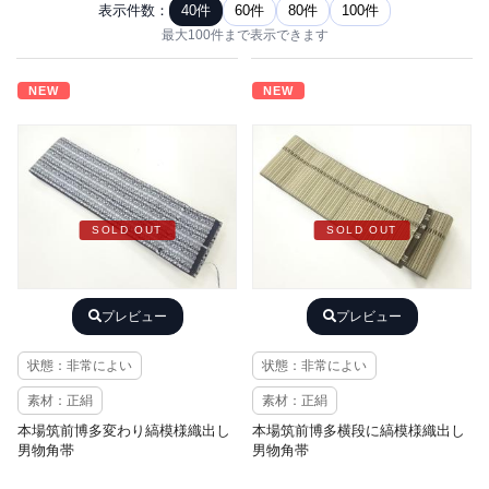
表示件数：
40件
60件
80件
100件
最大100件まで表示できます
NEW
NEW
SOLD OUT
SOLD OUT
プレビュー
プレビュー
状態：非常によい
状態：非常によい
素材：正絹
素材：正絹
本場筑前博多変わり縞模様織出し
本場筑前博多横段に縞模様織出し
男物角帯
男物角帯