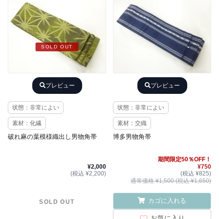
SOLD OUT
プレビュー
プレビュー
状態：非常によい
状態：非常によい
素材：化繊
素材：交織
破れ麻の葉模様織出し男物角帯
博多男物角帯
期間限定50％OFF！
¥2,000
¥750
(税込 ¥2,200)
(税込 ¥825)
通常価格 ¥1,500 (税込 ¥1,650)
カゴに入れる
SOLD OUT
お気に入り