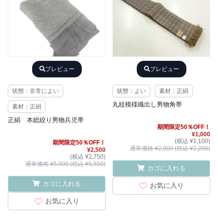
プレビュー
プレビュー
状態：非常によい
状態：よい
素材：正絹
丸紋模様織出し男物角帯
素材：正絹
正絹 本総絞り男物兵児帯
期間限定50％OFF！
¥1,000
(税込 ¥1,100)
期間限定50％OFF！
通常価格 ¥2,000 (税込 ¥2,200)
¥2,500
(税込 ¥2,750)
通常価格 ¥5,000 (税込 ¥5,500)
カゴに入れる
カゴに入れる
お気に入り
お気に入り