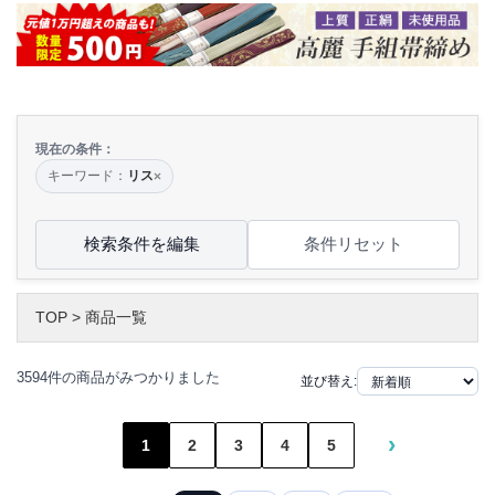
現在の条件：
キーワード：
リス
×
検索条件を編集
条件リセット
TOP
>
商品一覧
3594件の商品がみつかりました
並び替え:
›
1
2
3
4
5