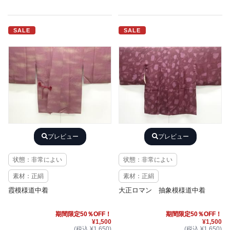
SALE
SALE
プレビュー
プレビュー
状態：非常によい
状態：非常によい
素材：正絹
素材：正絹
霞模様道中着
大正ロマン 抽象模様道中着
期間限定50％OFF！
期間限定50％OFF！
¥1,500
¥1,500
(税込 ¥1,650)
(税込 ¥1,650)