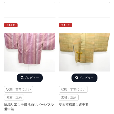
SALE
SALE
プレビュー
プレビュー
状態：非常によい
状態：非常によい
素材：正絹
素材：正絹
縞織り出し手織り紬リバーシブル
草葉模様暈し道中着
道中着