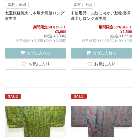
素材：正絹
素材：正絹
七宝模様織出し本場大島紬ロング
未使用品 丸紋に向かい動物模様
道中着
織出しロング道中着
期間限定50％OFF！
期間限定50％OFF！
¥3,000
¥1,500
(税込 ¥3,300)
(税込 ¥1,650)
通常価格 ¥6,000 (税込 ¥6,600)
通常価格 ¥3,000 (税込 ¥3,300)
カゴに入れる
カゴに入れる
お気に入り
お気に入り
SALE
SALE