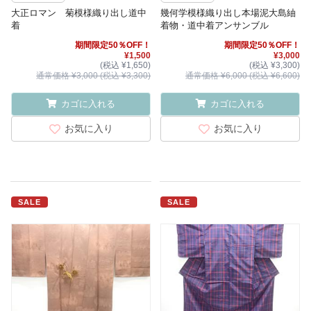
大正ロマン 菊模様織り出し道中
幾何学模様織り出し本場泥大島紬
着
着物・道中着アンサンブル
期間限定50％OFF！
期間限定50％OFF！
¥1,500
¥3,000
(税込 ¥1,650)
(税込 ¥3,300)
通常価格 ¥3,000 (税込 ¥3,300)
通常価格 ¥6,000 (税込 ¥6,600)
カゴに入れる
カゴに入れる
お気に入り
お気に入り
SALE
SALE