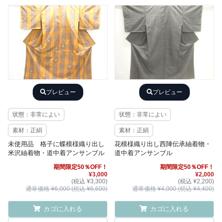
プレビュー
プレビュー
状態：非常によい
状態：非常によい
素材：正絹
素材：正絹
未使用品 格子に蝶模様織り出し
花模様織り出し西陣伝承紬着物・
米沢紬着物・道中着アンサンブル
道中着アンサンブル
期間限定50％OFF！
期間限定50％OFF！
¥3,000
¥2,000
(税込 ¥3,300)
(税込 ¥2,200)
通常価格 ¥6,000 (税込 ¥6,600)
通常価格 ¥4,000 (税込 ¥4,400)
カゴに入れる
カゴに入れる