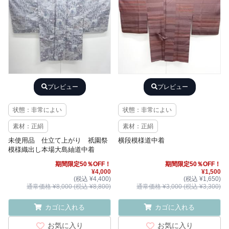
プレビュー
プレビュー
状態：非常によい
状態：非常によい
素材：正絹
素材：正絹
未使用品 仕立て上がり 祇園祭
横段模様道中着
模様織出し本場大島紬道中着
期間限定50％OFF！
期間限定50％OFF！
¥4,000
¥1,500
(税込 ¥4,400)
(税込 ¥1,650)
通常価格 ¥8,000 (税込 ¥8,800)
通常価格 ¥3,000 (税込 ¥3,300)
カゴに入れる
カゴに入れる
お気に入り
お気に入り