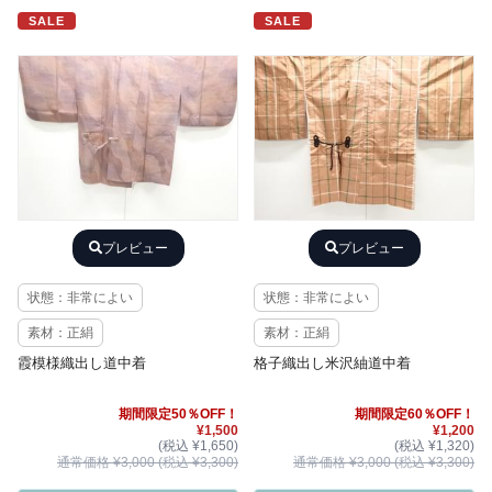
SALE
SALE
プレビュー
プレビュー
状態：非常によい
状態：非常によい
素材：正絹
素材：正絹
霞模様織出し道中着
格子織出し米沢紬道中着
期間限定50％OFF！
期間限定60％OFF！
¥1,500
¥1,200
(税込 ¥1,650)
(税込 ¥1,320)
通常価格 ¥3,000 (税込 ¥3,300)
通常価格 ¥3,000 (税込 ¥3,300)