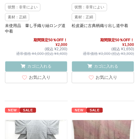
状態：非常によい
状態：非常によい
素材：正絹
素材：正絹
未使用品 暈し手織り紬ロング道
松皮菱に古典柄織り出し道中着
中着
期間限定50％OFF！
期間限定50％OFF！
¥2,000
¥1,500
(税込 ¥2,200)
(税込 ¥1,650)
通常価格 ¥4,000 (税込 ¥4,400)
通常価格 ¥3,000 (税込 ¥3,300)
カゴに入れる
カゴに入れる
お気に入り
お気に入り
NEW
SALE
NEW
SALE