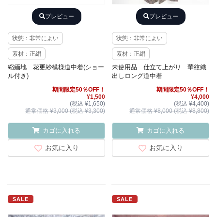
プレビュー
プレビュー
状態：非常によい
状態：非常によい
素材：正絹
素材：正絹
縮緬地 花更紗模様道中着(ショー
未使用品 仕立て上がり 華紋織
ル付き)
出しロング道中着
期間限定50％OFF！
期間限定50％OFF！
¥1,500
¥4,000
(税込 ¥1,650)
(税込 ¥4,400)
通常価格 ¥3,000 (税込 ¥3,300)
通常価格 ¥8,000 (税込 ¥8,800)
カゴに入れる
カゴに入れる
お気に入り
お気に入り
SALE
SALE