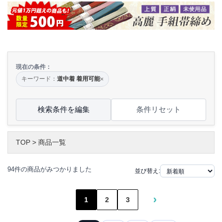
現在の条件：
キーワード：
道中着 着用可能
×
検索条件を編集
条件リセット
TOP
>
商品一覧
94件の商品がみつかりました
並び替え:
›
1
2
3