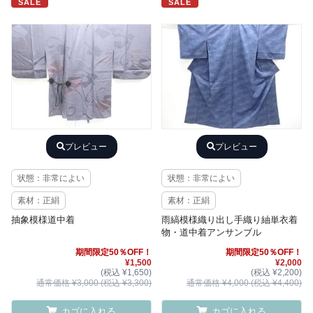
SALE
SALE
プレビュー
プレビュー
状態：非常によい
状態：非常によい
素材：正絹
素材：正絹
抽象模様道中着
雨縞模様織り出し手織り紬単衣着
物・道中着アンサンブル
期間限定50％OFF！
期間限定50％OFF！
¥1,500
¥2,000
(税込 ¥1,650)
(税込 ¥2,200)
通常価格 ¥3,000 (税込 ¥3,300)
通常価格 ¥4,000 (税込 ¥4,400)
カゴに入れる
カゴに入れる