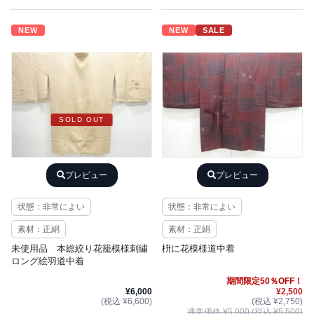
NEW
NEW
SALE
SOLD OUT
プレビュー
プレビュー
状態：非常によい
状態：非常によい
素材：正絹
素材：正絹
未使用品 本総絞り花籠模様刺繍
枡に花模様道中着
ロング絵羽道中着
期間限定50％OFF！
¥6,000
¥2,500
(税込 ¥6,600)
(税込 ¥2,750)
通常価格 ¥5,000 (税込 ¥5,500)