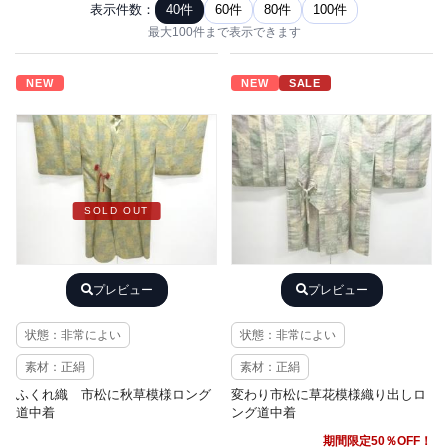
表示件数：
40件
60件
80件
100件
最大100件まで表示できます
NEW
NEW
SALE
SOLD OUT
プレビュー
プレビュー
状態：非常によい
状態：非常によい
素材：正絹
素材：正絹
ふくれ織 市松に秋草模様ロング
変わり市松に草花模様織り出しロ
道中着
ング道中着
期間限定50％OFF！