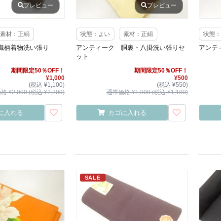
プレビュー
プレビュー
素材：正絹
状態：よい
素材：正絹
状態：
織柄着物洗い張り
アンティーク 胴裏・八掛洗い張りセ
アンテ
ット
期間限定50％OFF！
期間限定50％OFF！
¥1,000
¥500
(税込 ¥1,100)
(税込 ¥550)
 ¥2,000 (税込 ¥2,200)
通常価格 ¥1,000 (税込 ¥1,100)
に入れる
カゴに入れる
SALE