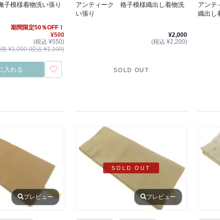
撫子模様着物洗い張り
アンティーク 格子模様織出し着物洗
アンテ
い張り
織出し
期間限定50％OFF！
¥500
¥2,000
(税込 ¥550)
(税込 ¥2,200)
 ¥1,000 (税込 ¥1,100)
に入れる
SOLD OUT
SOLD OUT
プレビュー
プレビュー