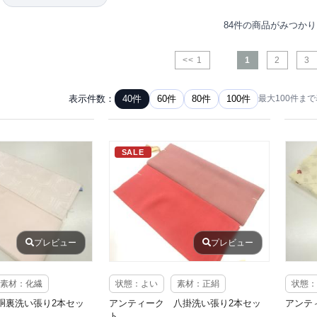
84件の商品がみつか
<< 1
1
2
3
表示件数：
40件
60件
80件
100件
最大100件ま
SALE
プレビュー
プレビュー
素材：化繊
状態：よい
素材：正絹
状態：
胴裏洗い張り2本セッ
アンティーク 八掛洗い張り2本セッ
アンテ
ト