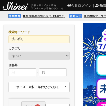
会員ログイン
｜
新
呉服・リサイクル着物
アンティーク着物のシンエイ
休業案内
夏季休業のお知らせ(8/13-8/16)
お知らせ
商品機能アップ
検索キーワード
カテゴリ
価格帯
～
サイズ・素材・年代などで絞る