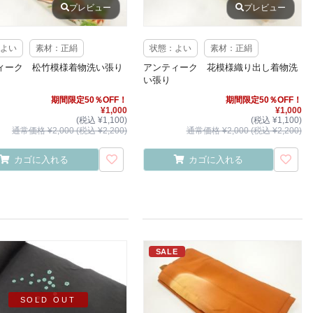
プレビュー
プレビュー
よい
素材：正絹
状態：よい
素材：正絹
ィーク 松竹模様着物洗い張り
アンティーク 花模様織り出し着物洗
い張り
期間限定50％OFF！
期間限定50％OFF！
¥1,000
¥1,000
(税込 ¥1,100)
(税込 ¥1,100)
通常価格 ¥2,000 (税込 ¥2,200)
通常価格 ¥2,000 (税込 ¥2,200)
カゴに入れる
カゴに入れる
SALE
SOLD OUT