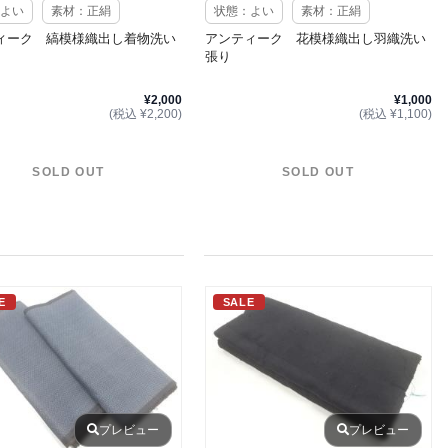
よい
素材：正絹
状態：よい
素材：正絹
ィーク 縞模様織出し着物洗い
アンティーク 花模様織出し羽織洗い
張り
¥2,000
¥1,000
(税込 ¥2,200)
(税込 ¥1,100)
SOLD OUT
SOLD OUT
E
SALE
プレビュー
プレビュー