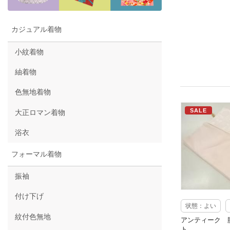
カジュアル着物
小紋着物
紬着物
色無地着物
SALE
大正ロマン着物
浴衣
フォーマル着物
振袖
付け下げ
状態：よい
紋付色無地
アンティーク 
ト