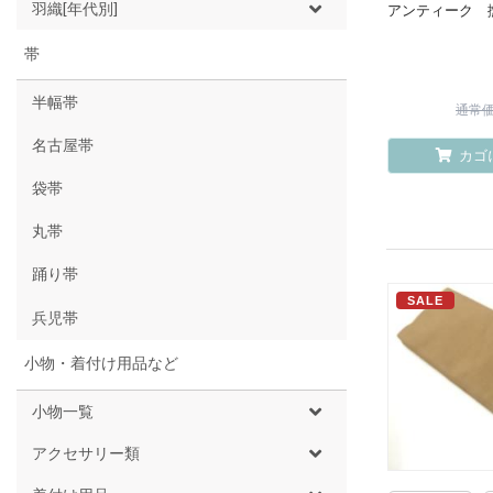
羽織[年代別]
アンティーク 
帯
半幅帯
通常価格
名古屋帯
カゴ
袋帯
丸帯
踊り帯
SALE
兵児帯
小物・着付け用品など
小物一覧
アクセサリー類