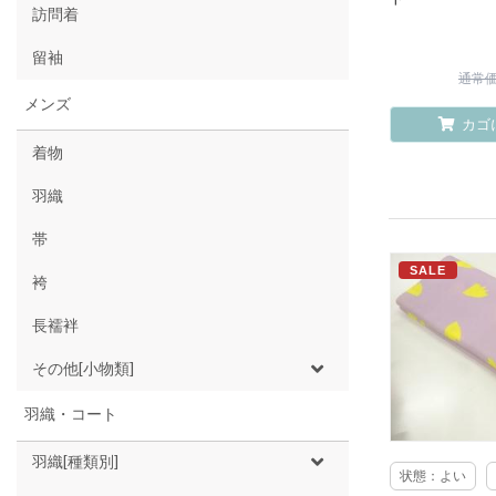
訪問着
留袖
通常価格
メンズ
カゴ
着物
羽織
帯
SALE
袴
長襦袢
その他[小物類]
羽織・コート
羽織[種類別]
状態：よい