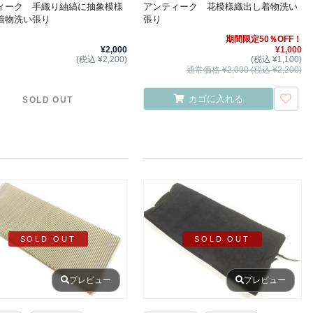
ィーク 手織り紬縞に抽象模様
アンティーク 花模様織出し着物洗い
着物洗い張り
張り
期間限定50％OFF！
¥2,000
¥1,000
(税込 ¥2,200)
(税込 ¥1,100)
通常価格 ¥2,000 (税込 ¥2,200)
カゴに入れる
SOLD OUT
SOLD OUT
SOLD OUT
プレビュー
プレビュー