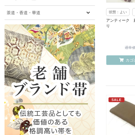
茶道・香道・華道
状態：よい
アンティーク 
り
通常価格
カゴ
SALE