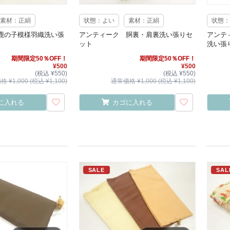
素材：正絹
状態：よい
素材：正絹
状態：
鹿の子模様羽織洗い張
アンティーク 胴裏・肩裏洗い張りセ
アンテ
ット
洗い張
期間限定50％OFF！
期間限定50％OFF！
¥500
¥500
(税込 ¥550)
(税込 ¥550)
 ¥1,000 (税込 ¥1,100)
通常価格 ¥1,000 (税込 ¥1,100)
に入れる
カゴに入れる
SALE
SAL