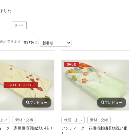
りました
3 >>
で表示できます
並び替え:
SALE
SOLD OUT
プレビュー
プレビュー
よい
素材：交織
状態：よい
素材：交織
ィーク 家屋模様羽織洗い張り
アンティーク 花模様刺繍着物洗い張
り