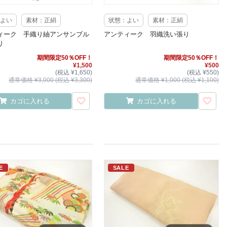
よい
素材：正絹
状態：よい
素材：正絹
ィーク 手織り紬アンサンブル
アンティーク 羽織洗い張り
り
期間限定50％OFF！
期間限定50％OFF！
¥1,500
¥500
(税込 ¥1,650)
(税込 ¥550)
通常価格 ¥3,000 (税込 ¥3,300)
通常価格 ¥1,000 (税込 ¥1,100)
カゴに入れる
カゴに入れる
E
SALE