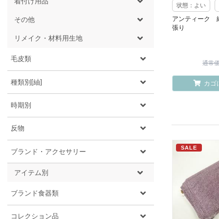
着付け用品
状態：よい
アンティーク 
その他
張り
リメイク・材料用生地
毛皮類
通常価格
種類別[紬]
カゴ
時期別
反物
SALE
ブランド・アクセサリー
アイテム別
ブランド食器類
コレクション品