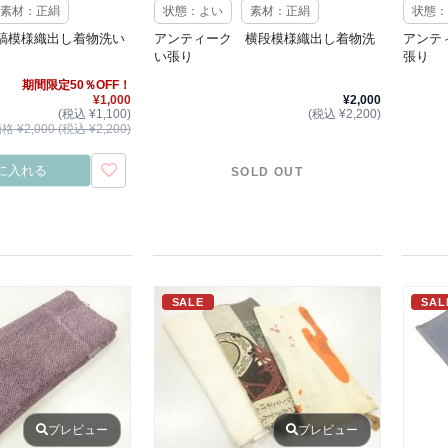
素材：正絹
状態：よい
素材：正絹
状態：
縞模様織出し着物洗い
アンティーク 横段模様織出し着物洗
アンテ
い張り
張り
期間限定50％OFF！
¥1,000
¥2,000
(税込 ¥1,100)
(税込 ¥2,200)
 ¥2,000 (税込 ¥2,200)
に入れる
SOLD OUT
SALE
SAL
プレビュー
プレビュー