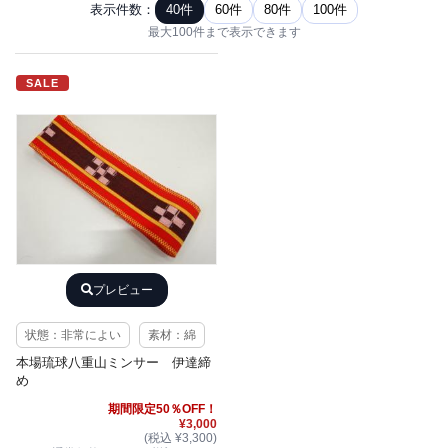
表示件数：
40件
60件
80件
100件
最大100件まで表示できます
SALE
プレビュー
状態：非常によい
素材：綿
本場琉球八重山ミンサー 伊達締
め
期間限定50％OFF！
¥3,000
(税込 ¥3,300)