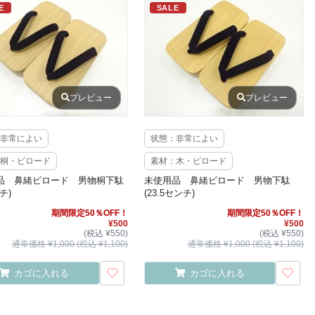
E
SALE
プレビュー
プレビュー
非常によい
状態：非常によい
桐・ビロード
素材：木・ビロード
品 鼻緒ビロード 男物桐下駄
未使用品 鼻緒ビロード 男物下駄
チ)
(23.5センチ)
期間限定50％OFF！
期間限定50％OFF！
¥500
¥500
(税込 ¥550)
(税込 ¥550)
通常価格 ¥1,000 (税込 ¥1,100)
通常価格 ¥1,000 (税込 ¥1,100)
カゴに入れる
カゴに入れる