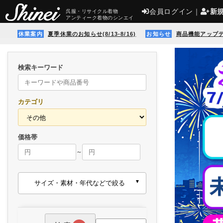
会員ログイン
｜
新
呉服・リサイクル着物
アンティーク着物のシンエイ
休業案内
夏季休業のお知らせ(8/13-8/16)
お知らせ
商品機能アップ
検索キーワード
カテゴリ
価格帯
～
サイズ・素材・年代などで絞る