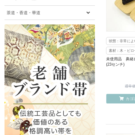
茶道・香道・華道
状態：非常によ
素材：木・ビロ
未使用品 鼻緒
(23センチ)
通常価格
カゴ