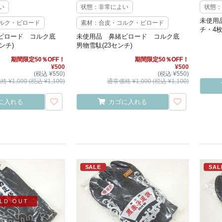
い
状態：非常によい
状態：
未使用
ルク・ビロード
素材：合皮・コルク・ビロード
チ・4枚
緒ビロード コルク底
未使用品 鼻緒ビロード コルク底
ンチ)
男物雪駄(23センチ)
期間限定50％OFF！
期間限定50％OFF！
¥500
¥500
(税込 ¥550)
(税込 ¥550)
 ¥1,000 (税込 ¥1,100)
通常価格 ¥1,000 (税込 ¥1,100)
に入れる
カゴに入れる
SALE
SAL
LD OUT