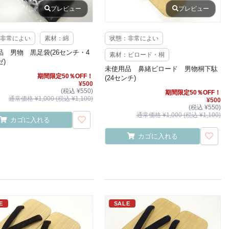
プレビュー
プレビュー
非常によい
素材：綿
状態：非常によい
品 男物 黒足袋(26センチ・4
素材：ビロード・桐
)
未使用品 鼻緒ビロード 男物桐下駄
期間限定50％OFF！
(24センチ)
¥500
(税込 ¥550)
期間限定50％OFF！
通常価格 ¥1,000 (税込 ¥1,100)
¥500
(税込 ¥550)
通常価格 ¥1,000 (税込 ¥1,100)
カゴに入れる
カゴに入れる
E
SALE