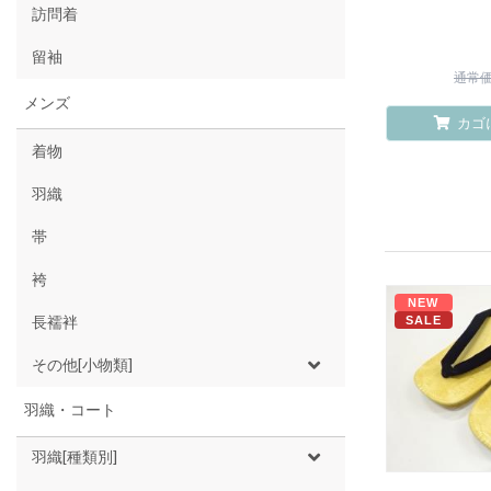
訪問着
留袖
通常価格
メンズ
カゴ
着物
羽織
帯
袴
NEW
SALE
長襦袢
その他[小物類]
羽織・コート
羽織[種類別]