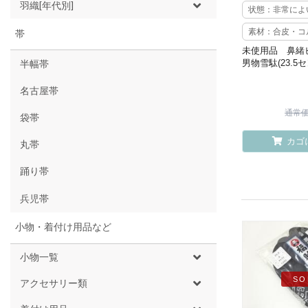
羽織[年代別]
状態：非常によ
素材：合皮・コ
帯
未使用品 鼻
男物雪駄(23.5セ
半幅帯
名古屋帯
通常価格
袋帯
カゴ
丸帯
踊り帯
兵児帯
小物・着付け用品など
小物一覧
SO
アクセサリー類