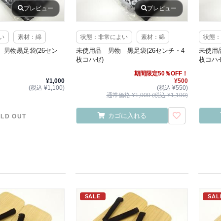
プレビュー
プレビュー
い
素材：綿
状態：非常によい
素材：綿
状態：
男物黒足袋(26セン
未使用品 男物 黒足袋(26センチ・4
未使用
枚コハゼ)
枚コハゼ
期間限定50％OFF！
¥1,000
¥500
(税込 ¥1,100)
(税込 ¥550)
通常価格 ¥1,000 (税込 ¥1,100)
カゴに入れる
LD OUT
SALE
SAL