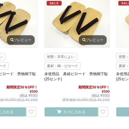
SALE
SAL
プレビュー
プレビュー
い
状態：非常によい
状態：
ード
素材：桐・ビロード
素材：
ビロード 男物桐下駄
未使用品 鼻緒ビロード 男物桐下駄
未使用
(25センチ)
(25セン
期間限定50％OFF！
期間限定50％OFF！
¥500
¥500
(税込 ¥550)
(税込 ¥550)
 ¥1,000 (税込 ¥1,100)
通常価格 ¥1,000 (税込 ¥1,100)
に入れる
カゴに入れる