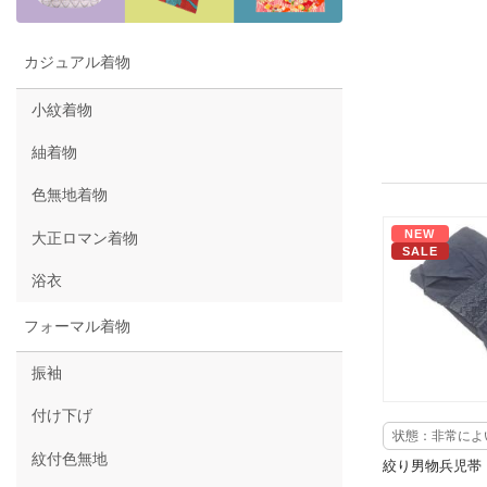
カジュアル着物
小紋着物
紬着物
色無地着物
NEW
大正ロマン着物
SALE
浴衣
フォーマル着物
振袖
付け下げ
状態：非常によ
紋付色無地
絞り男物兵児帯