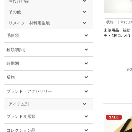
着付け用品
その他
状態：非常によ
リメイク・材料用生地
未使用品 福助 
毛皮類
チ・4枚コハゼ)
種類別[紬]
時期別
SO
反物
ブランド・アクセサリー
アイテム別
ブランド食器類
SALE
コレクション品