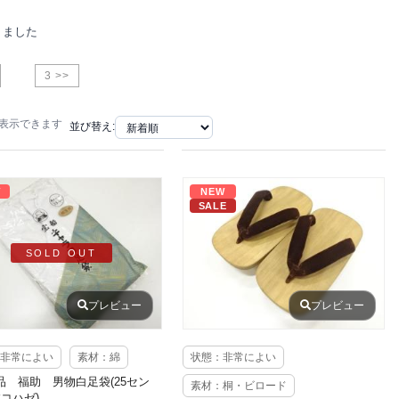
りました
3 >>
で表示できます
並び替え:
W
NEW
SALE
SOLD OUT
プレビュー
プレビュー
非常によい
素材：綿
状態：非常によい
品 福助 男物白足袋(25セン
素材：桐・ビロード
コハゼ)