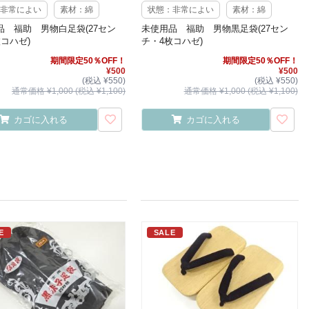
非常によい
素材：綿
状態：非常によい
素材：綿
品 福助 男物白足袋(27セン
未使用品 福助 男物黒足袋(27セン
コハゼ)
チ・4枚コハゼ)
期間限定50％OFF！
期間限定50％OFF！
¥500
¥500
(税込 ¥550)
(税込 ¥550)
通常価格 ¥1,000 (税込 ¥1,100)
通常価格 ¥1,000 (税込 ¥1,100)
カゴに入れる
カゴに入れる
E
SALE