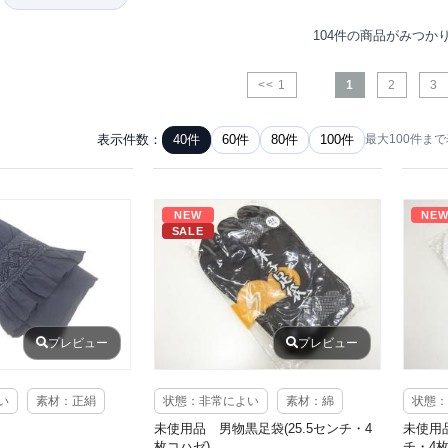
104件の商品がみつか
<< 1
1
2
3
表示件数：
40件
60件
80件
100件
最大100件ま
NEW
NE
SALE
プレビュー
プレビュー
い
素材：正絹
状態：非常によい
素材：綿
状態：
未使用品 男物黒足袋(25.5センチ・4
未使用
枚コハゼ)
チ・4枚